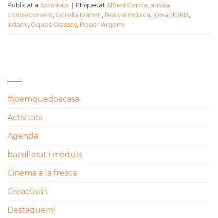
Publicat a
Activitats
|
Etiquetat
Alfred García
,
anòlia
,
contrecorrent
,
Estrella Damm
,
festival música
,
joina
,
JOKB
,
lildami
,
Oques Grasses
,
Roger Argemí
CATEGORIES
#joemquedoacasa
Activitats
Agenda
batxillerat i mòduls
Cinema a la fresca
Creactiva't
Destaquem!