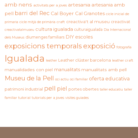
amb nens
artesania
artesania amb
activitats per a joves
barri del Rec
pell
Cal Boyer
Cal Granotes
cicle inicial de
creactiva't al museu
creactivat
primaria
cicle mitjà de primària
craft
cultura igualada
culturaigualada
creactivatalmuseu
Dia Internacional
DIY
escoles
diumenges familiars
dels Museus
exposicions temporals
exposició
fotografia
Igualada
Leather clúster barcelona
leather craft
leather
manualitats
manualidades con piel
manualitats amb pell
Museu de la Pell
oferta educativa
oci actiu
oci familiar
pell
piel
patrimoni industrial
portes obertes
taller educatiu
taller
familiar
tutorial
tutorials per a joves
visites guiades