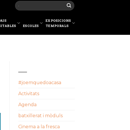
PAIS
EXPOSICIONS
SITABLES
ESCOLES
TEMPORALS
CATEGORIES
#joemquedoacasa
Activitats
Agenda
batxillerat i mòduls
Cinema a la fresca