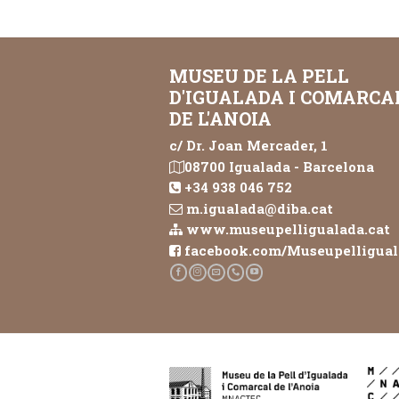
MUSEU DE LA PELL
D'IGUALADA I COMARCA
DE L'ANOIA
c/ Dr. Joan Mercader, 1
08700 Igualada - Barcelona
+34 938 046 752
m.igualada@diba.cat
www.museupelligualada.cat
facebook.com/Museupelligua