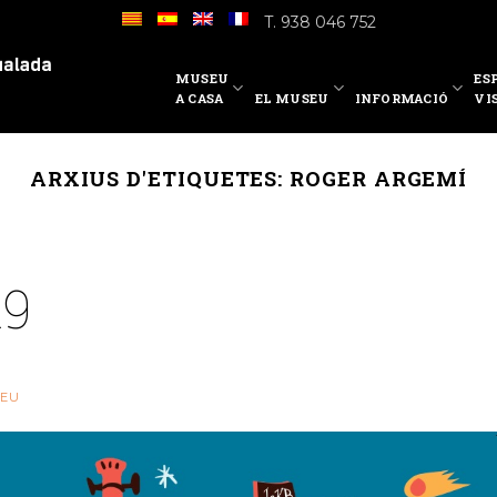
T. 938 046 752
MUSEU
ES
A CASA
EL MUSEU
INFORMACIÓ
VI
ARXIUS D'ETIQUETES:
ROGER ARGEMÍ
19
EU