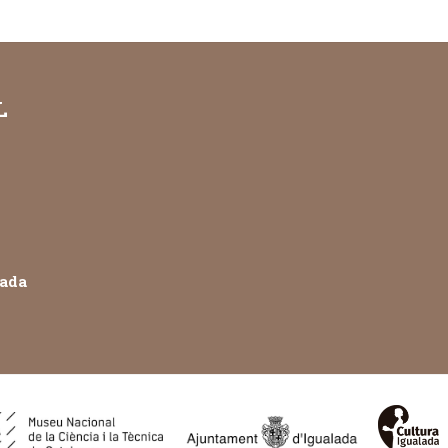
L
lada