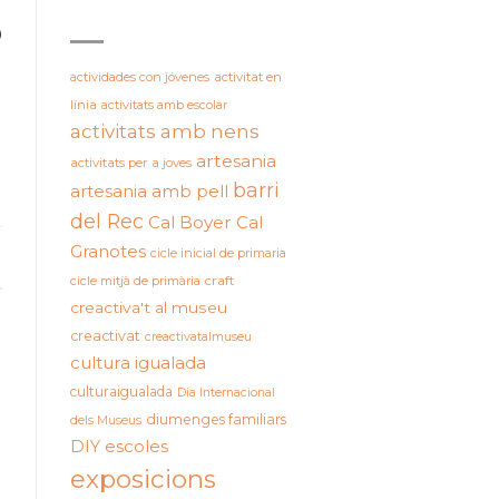
ETIQUETES
0
actividades con jóvenes
activitat en
línia
activitats amb escolar
activitats amb nens
artesania
activitats per a joves
barri
artesania amb pell
del Rec
Cal Boyer
Cal
Granotes
cicle inicial de primaria
cicle mitjà de primària
craft
creactiva't al museu
creactivat
creactivatalmuseu
cultura igualada
culturaigualada
Dia Internacional
diumenges familiars
dels Museus
DIY
escoles
exposicions