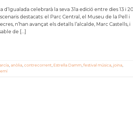
ia d’Igualada celebrarà la seva 31a edició entre dies 13 i 2
scenaris destacats: el Parc Central, el Museu de la Pell i
res, n’han avançat els detalls l’alcalde, Marc Castells, i
sable de […]
arcía
,
anòlia
,
contrecorrent
,
Estrella Damm
,
festival música
,
joina
,
gemí