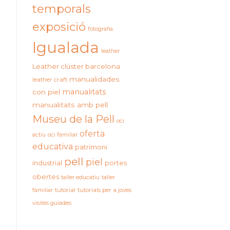
temporals
exposició
fotografia
Igualada
leather
Leather clúster barcelona
manualidades
leather craft
manualitats
con piel
manualitats amb pell
Museu de la Pell
oci
oferta
actiu
oci familiar
educativa
patrimoni
pell
piel
industrial
portes
obertes
taller educatiu
taller
familiar
tutorial
tutorials per a joves
visites guiades