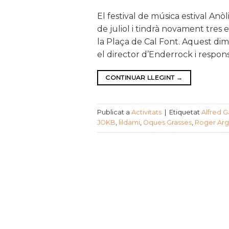
El festival de música estival Anòl
de juliol i tindrà novament tres e
la Plaça de Cal Font. Aquest dimec
el director d’Enderrock i respon
CONTINUAR LLEGINT
→
Publicat a
Activitats
|
Etiquetat
Alfred G
JOKB
,
lildami
,
Oques Grasses
,
Roger Ar