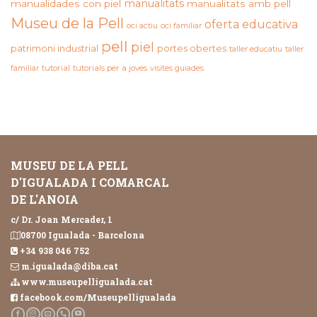
manualitats
manualidades con piel
manualitats amb pell
Museu de la Pell
oferta educativa
oci actiu
oci familiar
pell
piel
patrimoni industrial
portes obertes
taller educatiu
taller
familiar
tutorial
tutorials per a joves
visites guiades
MUSEU DE LA PELL
D'IGUALADA I COMARCAL
DE L'ANOIA
c/ Dr. Joan Mercader, 1
08700 Igualada - Barcelona
+34 938 046 752
m.igualada@diba.cat
www.museupelligualada.cat
facebook.com/Museupelligualada