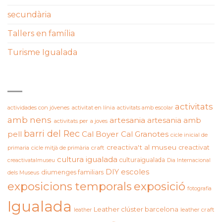
secundària
Tallers en família
Turisme Igualada
ETIQUETES
activitats
actividades con jóvenes
activitat en línia
activitats amb escolar
amb nens
artesania
artesania amb
activitats per a joves
barri del Rec
pell
Cal Boyer
Cal Granotes
cicle inicial de
creactiva't al museu
creactivat
primaria
cicle mitjà de primària
craft
cultura igualada
culturaigualada
creactivatalmuseu
Dia Internacional
DIY
escoles
diumenges familiars
dels Museus
exposicions temporals
exposició
fotografia
Igualada
Leather clúster barcelona
leather craft
leather