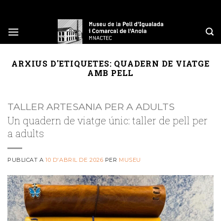
Skip
to
content
ARXIUS D'ETIQUETES:
QUADERN DE VIATGE
AMB PELL
TALLER ARTESANIA PER A ADULTS
Un quadern de viatge únic: taller de pell per
a adults
PUBLICAT A
10 D'ABRIL DE 2026
PER
MUSEU