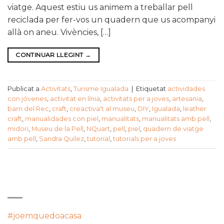
viatge. Aquest estiu us animem a treballar pell
reciclada per fer-vos un quadern que us acompanyi
allà on aneu. Vivències, […]
CONTINUAR LLEGINT
→
Publicat a
Activitats
,
Turisme Igualada
|
Etiquetat
actividades
con jóvenes
,
activitat en línia
,
activitats per a joves
,
artesania
,
barri del Rec
,
craft
,
creactiva't al museu
,
DIY
,
Igualada
,
leather
craft
,
manualidades con piel
,
manualitats
,
manualitats amb pell
,
midori
,
Museu de la Pell
,
NQuart
,
pell
,
piel
,
quadern de viatge
amb pell
,
Sandra Quilez
,
tutorial
,
tutorials per a joves
CATEGORIES
#joemquedoacasa