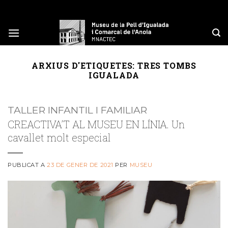
Skip
to
content
ARXIUS D'ETIQUETES:
TRES TOMBS
IGUALADA
TALLER INFANTIL I FAMILIAR
CREACTIVA’T AL MUSEU EN LÍNIA. Un
cavallet molt especial
PUBLICAT A
23 DE GENER DE 2021
PER
MUSEU