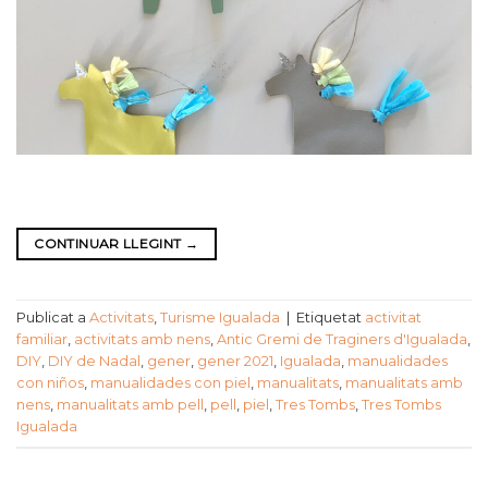
CONTINUAR LLEGINT
→
Publicat a
Activitats
,
Turisme Igualada
|
Etiquetat
activitat
familiar
,
activitats amb nens
,
Antic Gremi de Traginers d'Igualada
,
DIY
,
DIY de Nadal
,
gener
,
gener 2021
,
Igualada
,
manualidades
con niños
,
manualidades con piel
,
manualitats
,
manualitats amb
nens
,
manualitats amb pell
,
pell
,
piel
,
Tres Tombs
,
Tres Tombs
Igualada