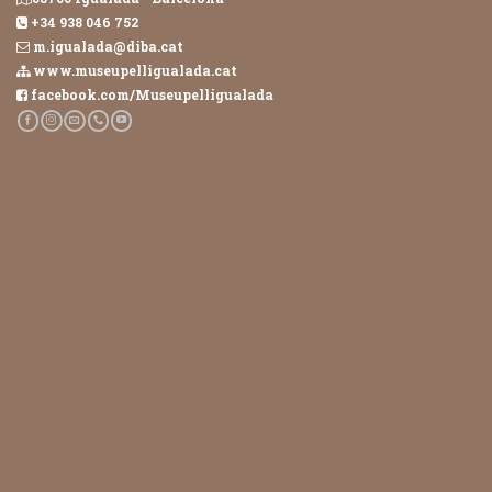
+34 938 046 752
m.igualada@diba.cat
www.museupelligualada.cat
facebook.com/Museupelligualada