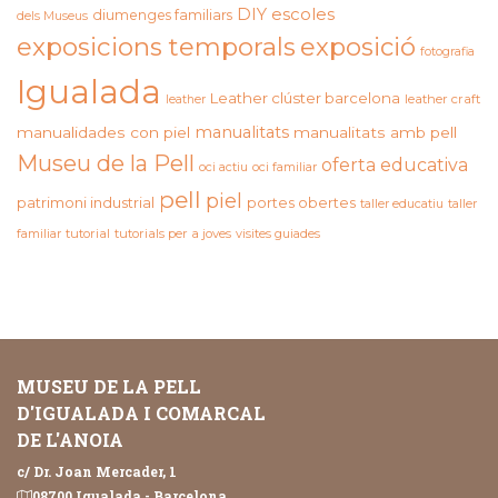
DIY
escoles
diumenges familiars
dels Museus
exposicions temporals
exposició
fotografia
Igualada
Leather clúster barcelona
leather craft
leather
manualitats
manualidades con piel
manualitats amb pell
Museu de la Pell
oferta educativa
oci actiu
oci familiar
pell
piel
patrimoni industrial
portes obertes
taller educatiu
taller
familiar
tutorial
tutorials per a joves
visites guiades
MUSEU DE LA PELL
D'IGUALADA I COMARCAL
DE L'ANOIA
c/ Dr. Joan Mercader, 1
08700 Igualada - Barcelona