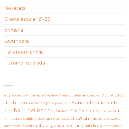
Novetats
Oferta escolar 21-22
primaria
secundària
Tallers en família
Turisme Igualada
ETIQUETES
activitats
actividades con jóvenes
activitat en línia
activitats amb escolar
amb nens
artesania
artesania amb
activitats per a joves
barri del Rec
pell
Cal Boyer
Cal Granotes
cicle inicial de
creactiva't al museu
creactivat
primaria
cicle mitjà de primària
craft
cultura igualada
culturaigualada
creactivatalmuseu
Dia Internacional