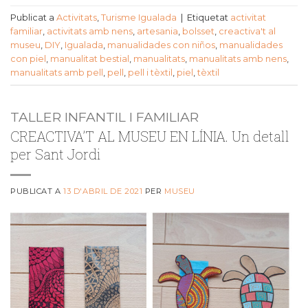
Publicat a
Activitats
,
Turisme Igualada
|
Etiquetat
activitat
familiar
,
activitats amb nens
,
artesania
,
bolsset
,
creactiva't al
museu
,
DIY
,
Igualada
,
manualidades con niños
,
manualidades
con piel
,
manualitat bestial
,
manualitats
,
manualitats amb nens
,
manualitats amb pell
,
pell
,
pell i tèxtil
,
piel
,
tèxtil
TALLER INFANTIL I FAMILIAR
CREACTIVA’T AL MUSEU EN LÍNIA. Un detall
per Sant Jordi
PUBLICAT A
13 D'ABRIL DE 2021
PER
MUSEU