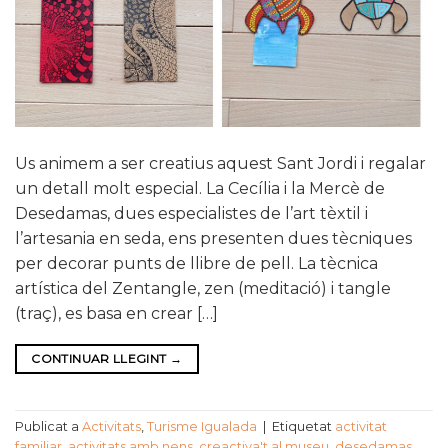
Us animem a ser creatius aquest Sant Jordi i regalar
un detall molt especial. La Cecília i la Mercè de
Desedamas, dues especialistes de l’art tèxtil i
l’artesania en seda, ens presenten dues tècniques
per decorar punts de llibre de pell. La tècnica
artística del Zentangle, zen (meditació) i tangle
(traç), es basa en crear […]
CONTINUAR LLEGINT
→
Publicat a
Activitats
,
Turisme Igualada
|
Etiquetat
activitat
familiar
,
activitats amb nens
,
creactiva't al museu
,
desedamas
,