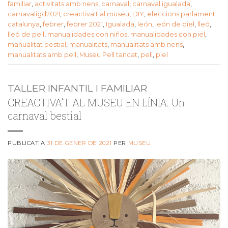
familiar
,
activitats amb nens
,
carnaval
,
carnaval igualada
,
carnavaligd2021
,
creactiva't al museu
,
DIY
,
eleccions parlament
catalunya
,
febrer
,
febrer 2021
,
Igualada
,
león
,
león de piel
,
lleó
,
lleó de pell
,
manualidades con niños
,
manualidades con piel
,
manualitat bestial
,
manualitats
,
manualitats amb nens
,
manualitats amb pell
,
Museu Pell tancat
,
pell
,
piel
TALLER INFANTIL I FAMILIAR
CREACTIVA’T AL MUSEU EN LÍNIA. Un
carnaval bestial
PUBLICAT A
31 DE GENER DE 2021
PER
MUSEU