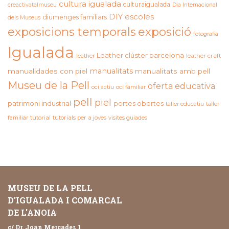
cultura igualada
culturaigualada
creactivatalmuseu
Dia Internacional
DIY
escoles
diumenges familiars
dels Museus
exposicions temporals
exposició
fotografia
Igualada
Leather clúster barcelona
leather craft
leather
manualitats
manualidades con piel
manualitats amb pell
Museu de la Pell
oferta educativa
oci actiu
oci familiar
pell
piel
patrimoni industrial
portes obertes
taller educatiu
taller
familiar
tutorial
tutorials per a joves
visites guiades
MUSEU DE LA PELL
D'IGUALADA I COMARCAL
DE L'ANOIA
c/ Dr. Joan Mercader, 1