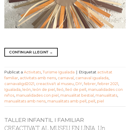
CONTINUAR LLEGINT
→
Publicat a
Activitats
,
Turisme Igualada
|
Etiquetat
activitat
familiar
,
activitats amb nens
,
carnaval
,
carnaval igualada
,
carnavaligd2021
,
creactiva't al museu
,
DIY
,
febrer
,
febrer 2021
,
Igualada
,
león
,
león de piel
,
lleó
,
lleó de pell
,
manualidades con
niños
,
manualidades con piel
,
manualitat bestial
,
manualitats
,
manualitats amb nens
,
manualitats amb pell
,
pell
,
piel
TALLER INFANTIL I FAMILIAR
CREACTIVA’T AL MUSEU EN LÍNIA. Un