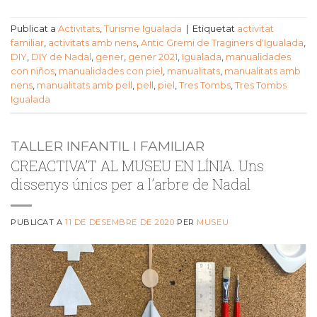
Publicat a
Activitats
,
Turisme Igualada
|
Etiquetat
activitat
familiar
,
activitats amb nens
,
Antic Gremi de Traginers d'Igualada
,
DIY
,
DIY de Nadal
,
gener
,
gener 2021
,
Igualada
,
manualidades
con niños
,
manualidades con piel
,
manualitats
,
manualitats amb
nens
,
manualitats amb pell
,
pell
,
piel
,
Tres Tombs
,
Tres Tombs
Igualada
TALLER INFANTIL I FAMILIAR
CREACTIVA’T AL MUSEU EN LÍNIA. Uns
dissenys únics per a l’arbre de Nadal
PUBLICAT A
11 DE DESEMBRE DE 2020
PER
MUSEU