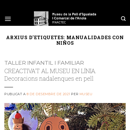
Skip
to
content
ARXIUS D'ETIQUETES:
MANUALIDADES CON
NIÑOS
TALLER INFANTIL I FAMILIAR
CREACTIVA’T AL MUSEU EN LÍNIA.
Decoracions nadalenques en pell
PUBLICAT A
8 DE DESEMBRE DE 2021
PER
MUSEU