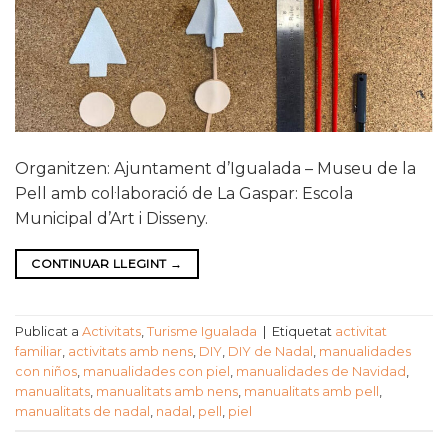
Organitzen: Ajuntament d’Igualada – Museu de la
Pell amb col·laboració de La Gaspar: Escola
Municipal d’Art i Disseny.
CONTINUAR LLEGINT
→
Publicat a
Activitats
,
Turisme Igualada
|
Etiquetat
activitat
familiar
,
activitats amb nens
,
DIY
,
DIY de Nadal
,
manualidades
con niños
,
manualidades con piel
,
manualidades de Navidad
,
manualitats
,
manualitats amb nens
,
manualitats amb pell
,
manualitats de nadal
,
nadal
,
pell
,
piel