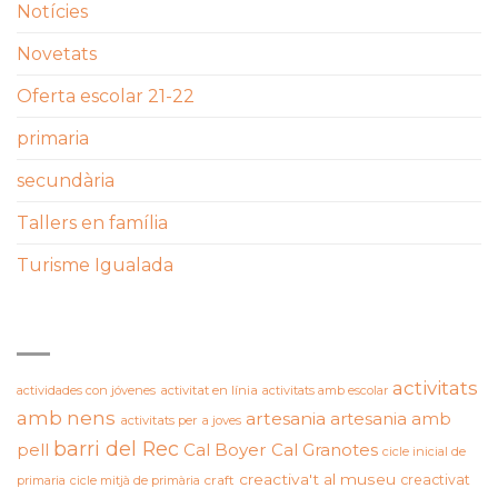
Notícies
Novetats
Oferta escolar 21-22
primaria
secundària
Tallers en família
Turisme Igualada
ETIQUETES
activitats
actividades con jóvenes
activitat en línia
activitats amb escolar
amb nens
artesania
artesania amb
activitats per a joves
barri del Rec
pell
Cal Boyer
Cal Granotes
cicle inicial de
creactiva't al museu
creactivat
primaria
cicle mitjà de primària
craft