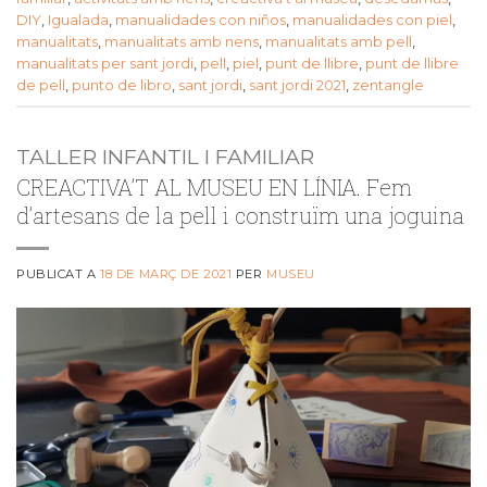
DIY
,
Igualada
,
manualidades con niños
,
manualidades con piel
,
manualitats
,
manualitats amb nens
,
manualitats amb pell
,
manualitats per sant jordi
,
pell
,
piel
,
punt de llibre
,
punt de llibre
de pell
,
punto de libro
,
sant jordi
,
sant jordi 2021
,
zentangle
TALLER INFANTIL I FAMILIAR
CREACTIVA’T AL MUSEU EN LÍNIA. Fem
d’artesans de la pell i construïm una joguina
PUBLICAT A
18 DE MARÇ DE 2021
PER
MUSEU