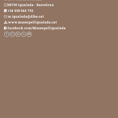
08700 Igualada - Barcelona
+34 938 046 752
m.igualada@diba.cat
www.museupelligualada.cat
facebook.com/Museupelligualada