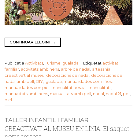
CONTINUAR LLEGINT
→
Publicat a
Activitats
,
Turisme Igualada
|
Etiquetat
activitat
familiar
,
activitats amb nens
,
arbre de nadal
,
artesania
,
creactiva't al museu
,
decoracions de nadal
,
decoracions de
nadal amb pell
,
DIY
,
Igualada
,
manualidades con niños
,
manualidades con piel
,
manualitat bestial
,
manualitats
,
manualitats amb nens
,
manualitats amb pell
,
nadal
,
nadal 21
,
pell
,
piel
TALLER INFANTIL I FAMILIAR
CREACTIVA’T AL MUSEU EN LÍNIA. El saquet
porta tresors