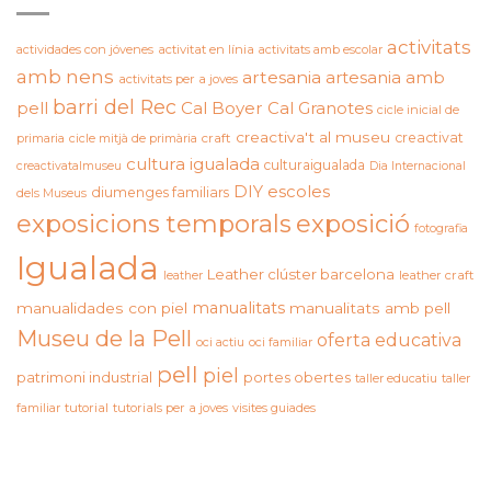
activitats
actividades con jóvenes
activitat en línia
activitats amb escolar
amb nens
artesania
artesania amb
activitats per a joves
barri del Rec
pell
Cal Boyer
Cal Granotes
cicle inicial de
creactiva't al museu
creactivat
primaria
cicle mitjà de primària
craft
cultura igualada
culturaigualada
creactivatalmuseu
Dia Internacional
DIY
escoles
diumenges familiars
dels Museus
exposicions temporals
exposició
fotografia
Igualada
Leather clúster barcelona
leather craft
leather
manualitats
manualidades con piel
manualitats amb pell
Museu de la Pell
oferta educativa
oci actiu
oci familiar
pell
piel
patrimoni industrial
portes obertes
taller educatiu
taller
familiar
tutorial
tutorials per a joves
visites guiades