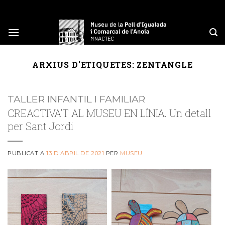
Skip
to
content
ARXIUS D'ETIQUETES:
ZENTANGLE
TALLER INFANTIL I FAMILIAR
CREACTIVA’T AL MUSEU EN LÍNIA. Un detall
per Sant Jordi
PUBLICAT A
13 D'ABRIL DE 2021
PER
MUSEU