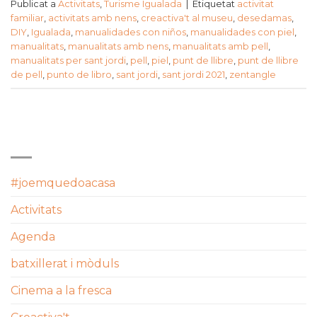
Publicat a
Activitats
,
Turisme Igualada
|
Etiquetat
activitat
familiar
,
activitats amb nens
,
creactiva't al museu
,
desedamas
,
DIY
,
Igualada
,
manualidades con niños
,
manualidades con piel
,
manualitats
,
manualitats amb nens
,
manualitats amb pell
,
manualitats per sant jordi
,
pell
,
piel
,
punt de llibre
,
punt de llibre
de pell
,
punto de libro
,
sant jordi
,
sant jordi 2021
,
zentangle
CATEGORIES
#joemquedoacasa
Activitats
Agenda
batxillerat i mòduls
Cinema a la fresca