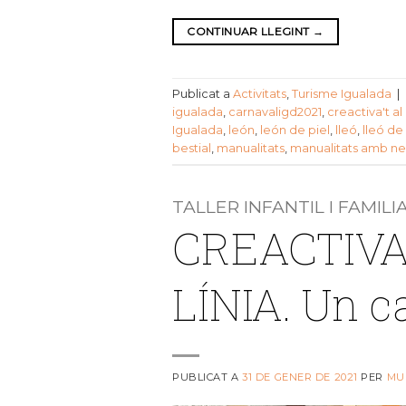
CONTINUAR LLEGINT
→
Publicat a
Activitats
,
Turisme Igualada
|
igualada
,
carnavaligd2021
,
creactiva't a
Igualada
,
león
,
león de piel
,
lleó
,
lleó de 
bestial
,
manualitats
,
manualitats amb ne
TALLER INFANTIL I FAMILI
CREACTIVA
LÍNIA. Un c
PUBLICAT A
31 DE GENER DE 2021
PER
MU