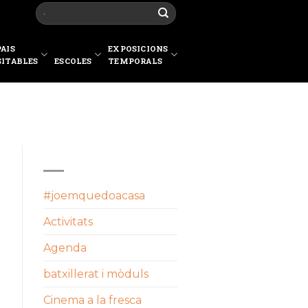
PAIS
EXPOSICIONS
SITABLES
ESCOLES
TEMPORALS
CATEGORIES
#joemquedoacasa
Activitats
Agenda
batxillerat i mòduls
Cinema a la fresca