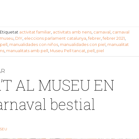
Etiquetat
activitat familiar
,
activitats amb nens
,
carnaval
,
carnaval
l museu
,
DIY
,
eleccions parlament catalunya
,
febrer
,
febrer 2021
,
pell
,
manualidades con niños
,
manualidades con piel
,
manualitat
ns
,
manualitats amb pell
,
Museu Pell tancat
,
pell
,
piel
AR
’T AL MUSEU EN
arnaval bestial
SEU