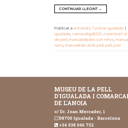
CONTINUAR LLEGINT
→
Publicat a
Activitats
,
Turisme Igualada
|
igualada
,
carnavaligd2021
,
creactiva't a
de pell
,
manualidades con niños
,
manual
nens
,
manualitats amb pell
,
pell
,
piel
MUSEU DE LA PELL
D'IGUALADA I COMARCA
DE L'ANOIA
c/ Dr. Joan Mercader, 1
08700 Igualada - Barcelona
+34 938 046 752