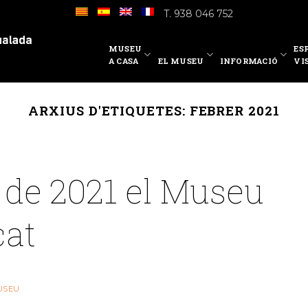
T. 938 046 752
MUSEU
ES
A CASA
EL MUSEU
INFORMACIÓ
VI
ARXIUS D'ETIQUETES:
FEBRER 2021
r de 2021 el Museu
cat
USEU