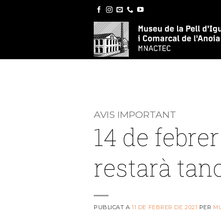
Skip
to
content
AVIS IMPORTANT
14 de febre
restarà tan
PUBLICAT A
11 DE FEBRER DE 2021
PER
M