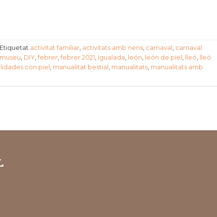
Etiquetat
activitat familiar
,
activitats amb nens
,
carnaval
,
carnaval
l museu
,
DIY
,
febrer
,
febrer 2021
,
Igualada
,
león
,
león de piel
,
lleó
,
lleó
idades con piel
,
manualitat bestial
,
manualitats
,
manualitats amb
L