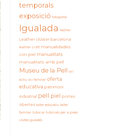
temporals
exposició
fotografia
Igualada
leather
Leather clúster barcelona
manualidades
leather craft
manualitats
con piel
manualitats amb pell
Museu de la Pell
oci
oferta
actiu
oci familiar
educativa
patrimoni
pell
piel
industrial
portes
obertes
taller educatiu
taller
familiar
tutorial
tutorials per a joves
visites guiades