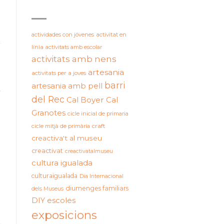
ETIQUETES
actividades con jóvenes
activitat en
línia
activitats amb escolar
activitats amb nens
artesania
activitats per a joves
barri
artesania amb pell
del Rec
Cal Boyer
Cal
Granotes
cicle inicial de primaria
cicle mitjà de primària
craft
creactiva't al museu
creactivat
creactivatalmuseu
cultura igualada
culturaigualada
Dia Internacional
diumenges familiars
dels Museus
DIY
escoles
exposicions