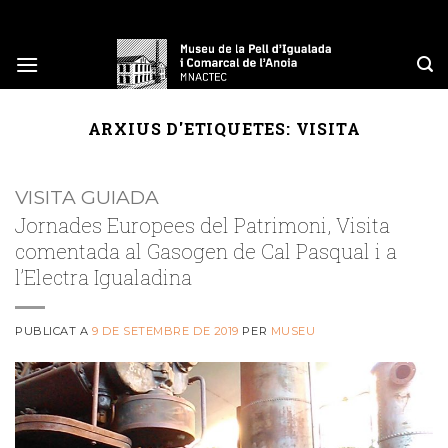
Skip
to
content
ARXIUS D'ETIQUETES:
VISITA
VISITA GUIADA
Jornades Europees del Patrimoni, Visita
comentada al Gasogen de Cal Pasqual i a
l’Electra Igualadina
PUBLICAT A
9 DE SETEMBRE DE 2019
PER
MUSEU