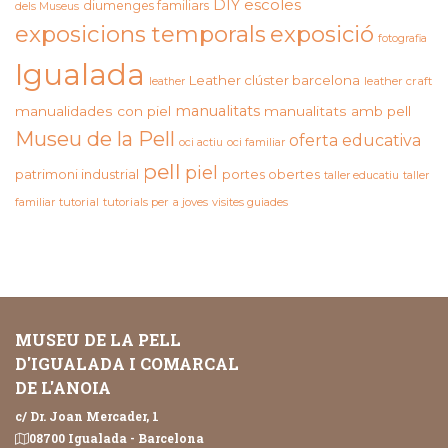
DIY
escoles
diumenges familiars
dels Museus
exposicions temporals
exposició
fotografia
Igualada
Leather clúster barcelona
leather craft
leather
manualitats
manualidades con piel
manualitats amb pell
Museu de la Pell
oferta educativa
oci actiu
oci familiar
pell
piel
patrimoni industrial
portes obertes
taller educatiu
taller
familiar
tutorial
tutorials per a joves
visites guiades
MUSEU DE LA PELL
D'IGUALADA I COMARCAL
DE L'ANOIA
c/ Dr. Joan Mercader, 1
08700 Igualada - Barcelona