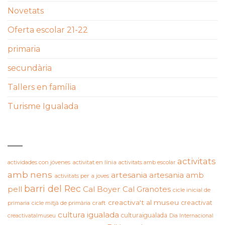
Novetats
Oferta escolar 21-22
primaria
secundària
Tallers en família
Turisme Igualada
ETIQUETES
activitats
actividades con jóvenes
activitat en línia
activitats amb escolar
amb nens
artesania
artesania amb
activitats per a joves
barri del Rec
pell
Cal Boyer
Cal Granotes
cicle inicial de
creactiva't al museu
creactivat
primaria
cicle mitjà de primària
craft
cultura igualada
culturaigualada
creactivatalmuseu
Dia Internacional