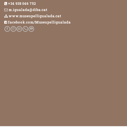
+34 938 046 752
m.igualada@diba.cat
www.museupelligualada.cat
facebook.com/Museupelligualada