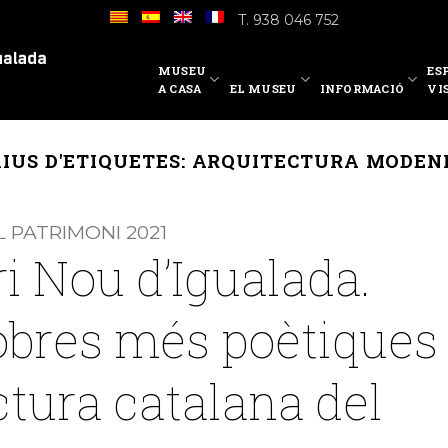
T. 938 046 752
MUSEU
ES
A CASA
EL MUSEU
INFORMACIÓ
VI
IUS D'ETIQUETES:
ARQUITECTURA MODEN
 PATRIMONI 2021
i Nou d’Igualada.
obres més poètiques
ctura catalana del