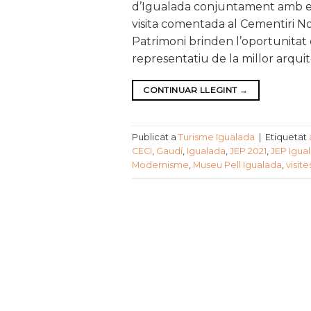
d’Igualada conjuntament amb el
visita comentada al Cementiri N
Patrimoni brinden l’oportunitat 
representatiu de la millor arqui
CONTINUAR LLEGINT
→
Publicat a
Turisme Igualada
|
Etiquetat
CECI
,
Gaudí
,
Igualada
,
JEP 2021
,
JEP Igua
Modernisme
,
Museu Pell Igualada
,
visit