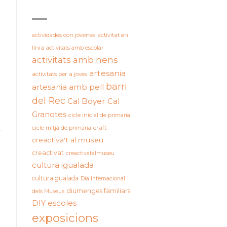
ETIQUETES
actividades con jóvenes
activitat en
línia
activitats amb escolar
activitats amb nens
artesania
activitats per a joves
barri
artesania amb pell
del Rec
Cal Boyer
Cal
Granotes
cicle inicial de primaria
cicle mitjà de primària
craft
creactiva't al museu
creactivat
creactivatalmuseu
cultura igualada
culturaigualada
Dia Internacional
diumenges familiars
dels Museus
DIY
escoles
exposicions