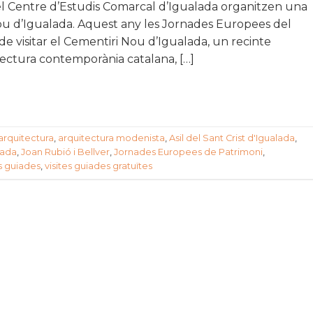
 Centre d’Estudis Comarcal d’Igualada organitzen una
ou d’Igualada. Aquest any les Jornades Europees del
de visitar el Cementiri Nou d’Igualada, un recinte
tectura contemporània catalana, […]
arquitectura
,
arquitectura modenista
,
Asil del Sant Crist d'Igualada
,
lada
,
Joan Rubió i Bellver
,
Jornades Europees de Patrimoni
,
es guiades
,
visites guiades gratuïtes