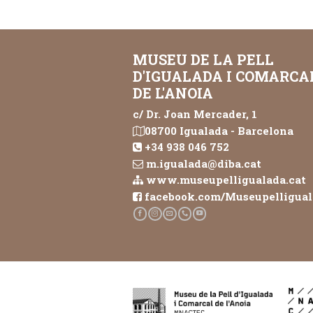
MUSEU DE LA PELL
D'IGUALADA I COMARCA
DE L'ANOIA
c/ Dr. Joan Mercader, 1
08700 Igualada - Barcelona
+34 938 046 752
m.igualada@diba.cat
www.museupelligualada.cat
facebook.com/Museupelligua