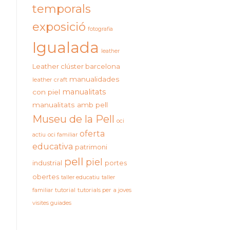
temporals
exposició
fotografia
Igualada
leather
Leather clúster barcelona
manualidades
leather craft
manualitats
con piel
manualitats amb pell
Museu de la Pell
oci
oferta
actiu
oci familiar
educativa
patrimoni
pell
piel
industrial
portes
obertes
taller educatiu
taller
familiar
tutorial
tutorials per a joves
visites guiades