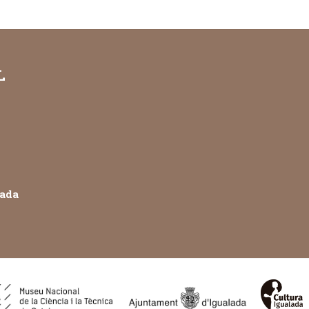
L
lada