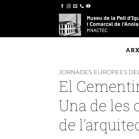
Skip
to
content
ARX
JORNADES EUROPEES DEL
El Cementir
Una de les 
de l’arquite