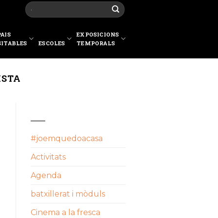
PAIS
EXPOSICIONS
SITABLES
ESCOLES
TEMPORALS
ISTA
CATEGORIES
#joemquedoacasa
Activitats
Agenda
batxillerat i mòduls
Cinema a la fresca