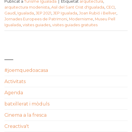
Publicat a
Turisme Igualada
|
Etiquetat
arquitectura
,
arquitectura modenista
,
Asil del Sant Crist d'Igualada
,
CECI
,
Gaudí
,
Igualada
,
JEP 2021
,
JEP Igualada
,
Joan Rubió i Bellver
,
Jornades Europees de Patrimoni
,
Modernisme
,
Museu Pell
Igualada
,
visites guiades
,
visites guiades gratuïtes
CATEGORIES
#joemquedoacasa
Activitats
Agenda
batxillerat i mòduls
Cinema a la fresca
Creactiva't