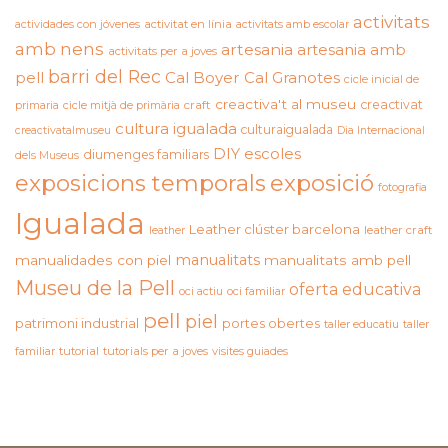
activitats
actividades con jóvenes
activitat en línia
activitats amb escolar
amb nens
artesania
artesania amb
activitats per a joves
barri del Rec
pell
Cal Boyer
Cal Granotes
cicle inicial de
creactiva't al museu
creactivat
primaria
cicle mitjà de primària
craft
cultura igualada
culturaigualada
creactivatalmuseu
Dia Internacional
DIY
escoles
diumenges familiars
dels Museus
exposicions temporals
exposició
fotografia
Igualada
Leather clúster barcelona
leather craft
leather
manualitats
manualidades con piel
manualitats amb pell
Museu de la Pell
oferta educativa
oci actiu
oci familiar
pell
piel
patrimoni industrial
portes obertes
taller educatiu
taller
familiar
tutorial
tutorials per a joves
visites guiades