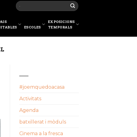
PAIS
EXPOSICIONS
SITABLES
ESCOLES
TEMPORALS
EL
CATEGORIES
#joemquedoacasa
Activitats
Agenda
batxillerat i mòduls
Cinema a la fresca