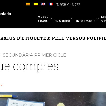
T. 938 046 752
MUSEU
ES
A CASA
EL MUSEU
INFORMACIÓ
VI
RXIUS D'ETIQUETES:
PELL VERSUS POLIPI
. SECUNDÀRIA PRIMER CICLE
que compres
EU