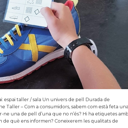
spai: espai taller / sala Un univers de pell Durada de
lumne Taller – Com a consumidors, sabem com està feta un
ir-ne una de pell d’una que no n’és? Hi ha etiquetes am
m de què ens informen? Coneixerem les qualitats de