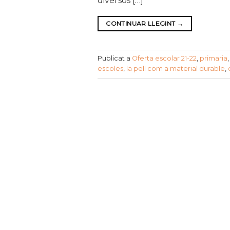
diversos […]
CONTINUAR LLEGINT
→
Publicat a
Oferta escolar 21-22
,
primaria
escoles
,
la pell com a material durable
,