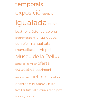
temporals
exposició
fotografia
Igualada
leather
Leather clúster barcelona
manualidades
leather craft
manualitats
con piel
manualitats amb pell
Museu de la Pell
oci
oferta
actiu
oci familiar
educativa
patrimoni
pell
piel
industrial
portes
obertes
taller educatiu
taller
familiar
tutorial
tutorials per a joves
visites guiades