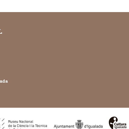
L
lada