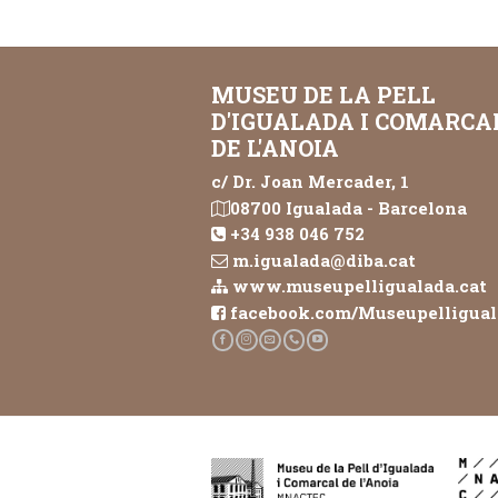
MUSEU DE LA PELL
D'IGUALADA I COMARCA
DE L'ANOIA
c/ Dr. Joan Mercader, 1
08700 Igualada - Barcelona
+34 938 046 752
m.igualada@diba.cat
www.museupelligualada.cat
facebook.com/Museupelligua