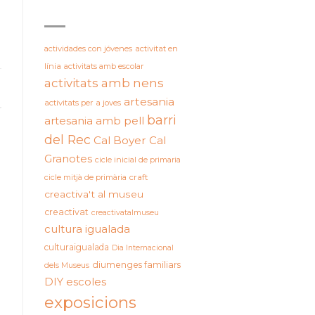
ETIQUETES
actividades con jóvenes
activitat en
línia
activitats amb escolar
activitats amb nens
artesania
activitats per a joves
barri
artesania amb pell
del Rec
Cal Boyer
Cal
Granotes
cicle inicial de primaria
cicle mitjà de primària
craft
creactiva't al museu
creactivat
creactivatalmuseu
cultura igualada
culturaigualada
Dia Internacional
diumenges familiars
dels Museus
DIY
escoles
exposicions