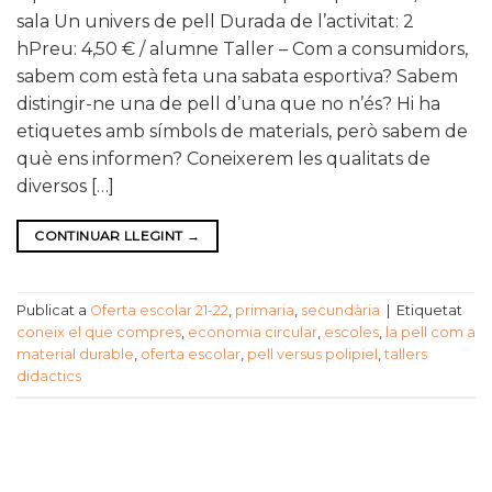
sala Un univers de pell Durada de l’activitat: 2
hPreu: 4,50 € / alumne Taller – Com a consumidors,
sabem com està feta una sabata esportiva? Sabem
distingir-ne una de pell d’una que no n’és? Hi ha
etiquetes amb símbols de materials, però sabem de
què ens informen? Coneixerem les qualitats de
diversos […]
CONTINUAR LLEGINT
→
Publicat a
Oferta escolar 21-22
,
primaria
,
secundària
|
Etiquetat
coneix el que compres
,
economia circular
,
escoles
,
la pell com a
material durable
,
oferta escolar
,
pell versus polipiel
,
tallers
didactics
CATEGORIES