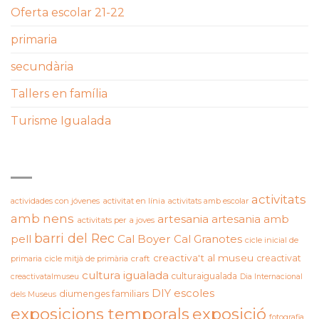
Oferta escolar 21-22
primaria
secundària
Tallers en família
Turisme Igualada
ETIQUETES
activitats
actividades con jóvenes
activitat en línia
activitats amb escolar
amb nens
artesania
artesania amb
activitats per a joves
barri del Rec
pell
Cal Boyer
Cal Granotes
cicle inicial de
creactiva't al museu
creactivat
primaria
cicle mitjà de primària
craft
cultura igualada
culturaigualada
creactivatalmuseu
Dia Internacional
DIY
escoles
diumenges familiars
dels Museus
exposicions temporals
exposició
fotografia