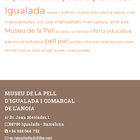
Igualada
Leather clúster barcelona
leather craft
leather
manualitats
manualidades con piel
manualitats amb pell
Museu de la Pell
oferta educativa
oci actiu
oci familiar
pell
piel
patrimoni industrial
portes obertes
taller educatiu
taller
familiar
tutorial
tutorials per a joves
visites guiades
MUSEU DE LA PELL
D'IGUALADA I COMARCAL
DE L'ANOIA
c/ Dr. Joan Mercader, 1
08700 Igualada - Barcelona
+34 938 046 752
m.igualada@diba.cat