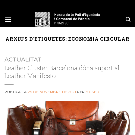
Skip
to
content
ARXIUS D'ETIQUETES:
ECONOMIA CIRCULAR
ACTUALITAT
Leather Cluster Barcelona dóna suport al
Leather Manifesto
PUBLICAT A
25 DE NOVEMBRE DE 2021
PER
MUSEU