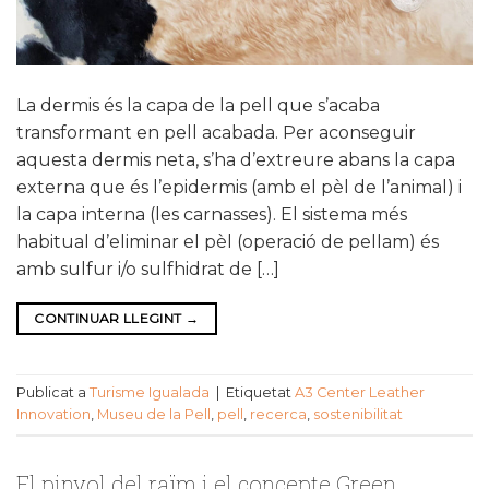
La dermis és la capa de la pell que s’acaba
transformant en pell acabada. Per aconseguir
aquesta dermis neta, s’ha d’extreure abans la capa
externa que és l’epidermis (amb el pèl de l’animal) i
la capa interna (les carnasses). El sistema més
habitual d’eliminar el pèl (operació de pellam) és
amb sulfur i/o sulfhidrat de […]
CONTINUAR LLEGINT
→
Publicat a
Turisme Igualada
|
Etiquetat
A3 Center Leather
Innovation
,
Museu de la Pell
,
pell
,
recerca
,
sostenibilitat
El pinyol del raïm i el concepte Green