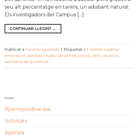
seu alt percentatge en tanins, un adobant natural.
Els investigadors del Campus […]
CONTINUAR LLEGINT
→
Publicat a
Turisme Igualada
|
Etiquetat
A3 Center Leather
Innovation
,
adobar
,
Museu de la Pell
,
pinyol
,
raïm
,
recerca
,
setmana de la ciència
CATEGORIES
#joemquedoacasa
Activitats
Agenda