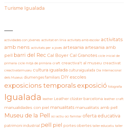
Turisme Igualada
ETIQUETES
activitats
actividades con jóvenes
activitat en línia
activitats amb escolar
amb nens
artesania
artesania amb
activitats per a joves
barri del Rec
pell
Cal Boyer
Cal Granotes
cicle inicial de
creactiva't al museu
creactivat
primaria
cicle mitjà de primària
craft
cultura igualada
culturaigualada
creactivatalmuseu
Dia Internacional
DIY
escoles
diumenges familiars
dels Museus
exposicions temporals
exposició
fotografia
Igualada
Leather clúster barcelona
leather craft
leather
manualitats
manualidades con piel
manualitats amb pell
Museu de la Pell
oferta educativa
oci actiu
oci familiar
pell
piel
patrimoni industrial
portes obertes
taller educatiu
taller