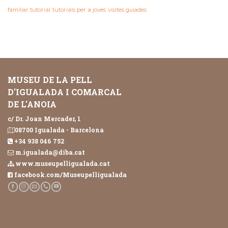
familiar
tutorial
tutorials per a joves
visites guiades
MUSEU DE LA PELL
D'IGUALADA I COMARCAL
DE L'ANOIA
c/ Dr. Joan Mercader, 1
08700 Igualada - Barcelona
+34 938 046 752
m.igualada@diba.cat
www.museupelligualada.cat
facebook.com/Museupelligualada