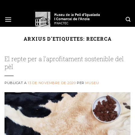
Skip
to
content
ARXIUS D'ETIQUETES:
RECERCA
El repte per a l’aprofitament sostenible del
pèl
PUBLICAT A
13 DE NOVEMBRE DE 2020
PER
MUSEU