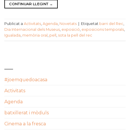
CONTINUAR LLEGINT
→
Publicat a
Activitats
,
Agenda
,
Novetats
|
Etiquetat
barri del Rec
,
Dia Internacional dels Museus
,
exposició
,
exposicions temporals
,
Igualada
,
memòria oral
,
pell
,
sota la pell del rec
CATEGORIES
#joemquedoacasa
Activitats
Agenda
batxillerat i mòduls
Cinema a la fresca