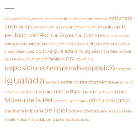
ETIQUETES
activitats
actividades con jóvenes
activitat en línia
activitats amb escolar
amb nens
artesania
artesania amb
activitats per a joves
barri del Rec
pell
Cal Boyer
Cal Granotes
cicle inicial de
creactiva't al museu
creactivat
primaria
cicle mitjà de primària
craft
cultura igualada
culturaigualada
creactivatalmuseu
Dia Internacional
DIY
escoles
diumenges familiars
dels Museus
exposicions temporals
exposició
fotografia
Igualada
Leather clúster barcelona
leather craft
leather
manualitats
manualidades con piel
manualitats amb pell
Museu de la Pell
oferta educativa
oci actiu
oci familiar
pell
piel
patrimoni industrial
portes obertes
taller educatiu
taller
familiar
tutorial
tutorials per a joves
visites guiades