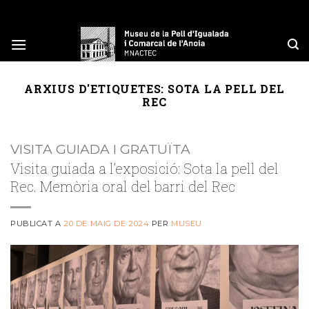
Skip
to
content
ARXIUS D'ETIQUETES:
SOTA LA PELL DEL
REC
VISITA GUIADA I GRATUÏTA
Visita guiada a l’exposició: Sota la pell del
Rec. Memòria oral del barri del Rec
PUBLICAT A
20 DE MAIG DE 2024
PER
MUSEU