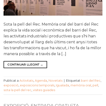
Sota la pell del Rec. Memòria oral del barri del Rec
explica la vida social i econòmica del barri del Rec,
les activitats industrials i productives que s’hi han
desenvolupat al llarg dels últims cent anys i totes
les transformacions que ha viscut, i ho fa de la millor
manera possible: a través de la […]
CONTINUAR LLEGINT
→
Publicat a
Activitats
,
Agenda
,
Novetats
|
Etiquetat
barri del Rec
,
exposició
,
exposicions temporals
,
Igualada
,
memòria oral
,
pell
,
sota la pell del rec
,
visites guiades
EXPOSICIÓ. ENTRADA GRATUÏTA