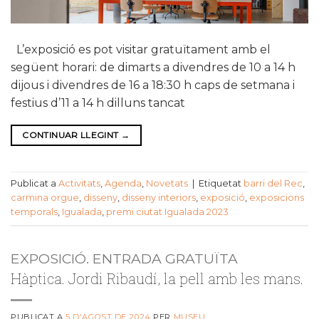
L’exposició es pot visitar gratuïtament amb el
següent horari: de dimarts a divendres de 10 a 14 h
dijous i divendres de 16 a 18:30 h caps de setmana i
festius d’11 a 14 h dilluns tancat
CONTINUAR LLEGINT
→
Publicat a
Activitats
,
Agenda
,
Novetats
|
Etiquetat
barri del Rec
,
carmina orgue
,
disseny
,
disseny interiors
,
exposició
,
exposicions
temporals
,
Igualada
,
premi ciutat Igualada 2023
EXPOSICIÓ. ENTRADA GRATUÏTA
Hàptica. Jordi Ribaudí, la pell amb les mans.
PUBLICAT A
5 D'AGOST DE 2024
PER
MUSEU