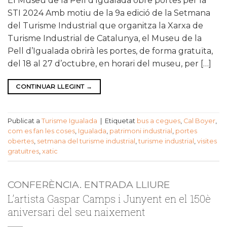
El Museu de la Pell d’Igualada obre portes per la
STI 2024 Amb motiu de la 9a edició de la Setmana
del Turisme Industrial que organitza la Xarxa de
Turisme Industrial de Catalunya, el Museu de la
Pell d’Igualada obrirà les portes, de forma gratuïta,
del 18 al 27 d’octubre, en horari del museu, per […]
CONTINUAR LLEGINT
→
Publicat a
Turisme Igualada
|
Etiquetat
bus a cegues
,
Cal Boyer
,
com es fan les coses
,
Igualada
,
patrimoni industrial
,
portes
obertes
,
setmana del turisme industrial
,
turisme industrial
,
visites
gratuïtres
,
xatic
CONFERÈNCIA. ENTRADA LLIURE
L’artista Gaspar Camps i Junyent en el 150è
aniversari del seu naixement