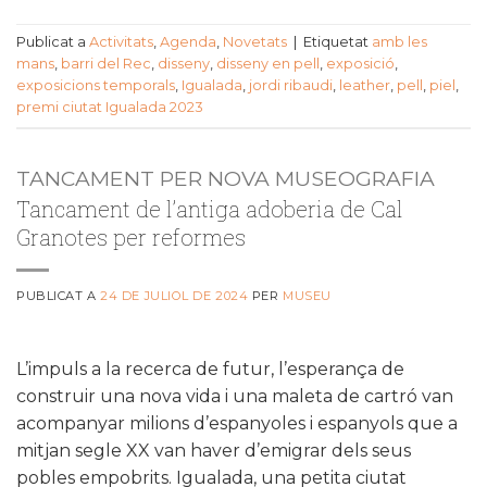
Publicat a
Activitats
,
Agenda
,
Novetats
|
Etiquetat
amb les
mans
,
barri del Rec
,
disseny
,
disseny en pell
,
exposició
,
exposicions temporals
,
Igualada
,
jordi ribaudi
,
leather
,
pell
,
piel
,
premi ciutat Igualada 2023
TANCAMENT PER NOVA MUSEOGRAFIA
Tancament de l’antiga adoberia de Cal
Granotes per reformes
PUBLICAT A
24 DE JULIOL DE 2024
PER
MUSEU
L’impuls a la recerca de futur, l’esperança de
construir una nova vida i una maleta de cartró van
acompanyar milions d’espanyoles i espanyols que a
mitjan segle XX van haver d’emigrar dels seus
pobles empobrits. Igualada, una petita ciutat