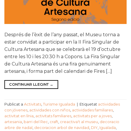
Després de l’èxit de l’any passat, el Museu torna a
estar convidat a participar en la II Fira Singular de
Cultura Artesana que se celebrarà el 19 d’octubre
entre les 10 i les 20:30 h a Copons. La Fira Singular
de Cultura Artesana és una fira genuïnament
artesana, i forma part del calendari de Fires […]
CONTINUAR LLEGINT
→
Publicat a
Activitats
,
Turisme Igualada
|
Etiquetat
actividades
con jóvenes
,
actividades con niños
,
actividades familiares
,
activitat en línia
,
activitats familiares
,
activitats per a joves
,
artesania
,
barri del Rec
,
craft
,
creactiva't al museu
,
decoracio
arbre de nadal
,
decoracion arbol de navidad
,
DIY
,
Igualada
,