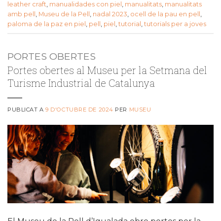
leather craft
,
manualidades con piel
,
manualitats
,
manualitats
amb pell
,
Museu de la Pell
,
nadal 2023
,
ocell de la pau en pell
,
paloma de la paz en piel
,
pell
,
piel
,
tutorial
,
tutorials per a joves
PORTES OBERTES
Portes obertes al Museu per la Setmana del
Turisme Industrial de Catalunya
PUBLICAT A
9 D'OCTUBRE DE 2024
PER
MUSEU