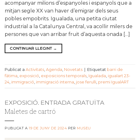
acompanyar milions d’espanyoles i espanyols que a
mitjan segle XX van haver d’emigrar dels seus
pobles empobrits. Igualada, una petita ciutat
industrial a la Catalunya Central, va acollir milers de
persones que van arribar fruit d’aquesta onada […]
CONTINUAR LLEGINT
→
Publicat a
Activitats
,
Agenda
,
Novetats
|
Etiquetat
barri de
fàtima
,
exposició
,
exposicions temporals
,
Igualada
,
igualart 23-
24
,
immigració
,
immigració interna
,
jose ferulli
,
premi IgualART
EXPOSICIÓ. ENTRADA GRATUÏTA
Maletes de cartró
PUBLICAT A
19 DE JUNY DE 2024
PER
MUSEU