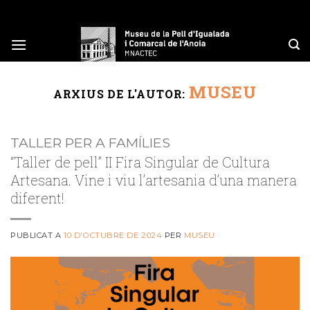
Skip
to
content
MUSEU
ARXIUS DE L'AUTOR:
TALLER PER A FAMÍLIES
“Taller de pell” II Fira Singular de Cultura
Artesana. Vine i viu l’artesania d’una manera
diferent!
PUBLICAT A
10 D'OCTUBRE DE 2024
PER
MUSEU