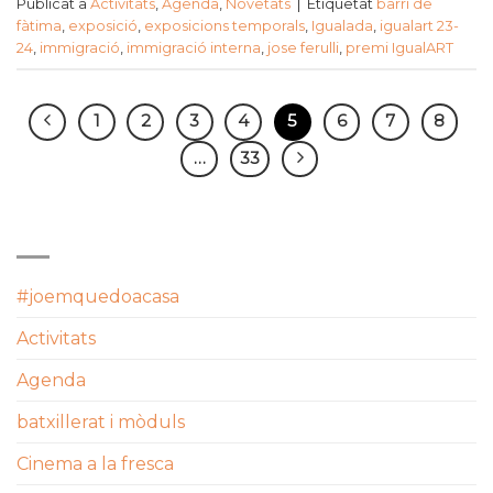
Publicat a
Activitats
,
Agenda
,
Novetats
|
Etiquetat
barri de
fàtima
,
exposició
,
exposicions temporals
,
Igualada
,
igualart 23-
24
,
immigració
,
immigració interna
,
jose ferulli
,
premi IgualART
1
2
3
4
5
6
7
8
…
33
CATEGORIES
#joemquedoacasa
Activitats
Agenda
batxillerat i mòduls
Cinema a la fresca