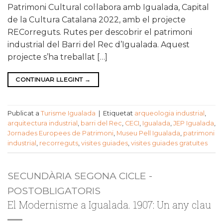
Patrimoni Cultural col·labora amb Igualada, Capital
de la Cultura Catalana 2022, amb el projecte
RECorreguts. Rutes per descobrir el patrimoni
industrial del Barri del Rec d’Igualada. Aquest
projecte s’ha treballat […]
CONTINUAR LLEGINT
→
Publicat a
Turisme Igualada
|
Etiquetat
arqueologia industrial
,
arquitectura industrial
,
barri del Rec
,
CECI
,
Igualada
,
JEP Igualada
,
Jornades Europees de Patrimoni
,
Museu Pell Igualada
,
patrimoni
industrial
,
recorreguts
,
visites guiades
,
visites guiades gratuïtes
SECUNDÀRIA SEGONA CICLE -
POSTOBLIGATORIS
El Modernisme a Igualada. 1907: Un any clau