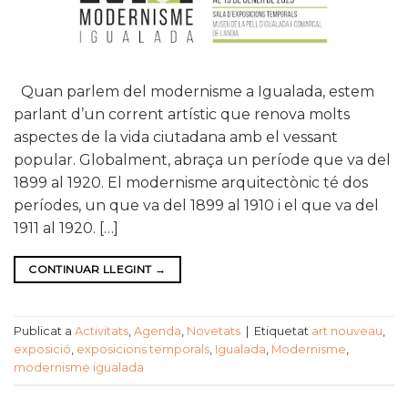
Quan parlem del modernisme a Igualada, estem
parlant d’un corrent artístic que renova molts
aspectes de la vida ciutadana amb el vessant
popular. Globalment, abraça un període que va del
1899 al 1920. El modernisme arquitectònic té dos
períodes, un que va del 1899 al 1910 i el que va del
1911 al 1920. […]
CONTINUAR LLEGINT
→
Publicat a
Activitats
,
Agenda
,
Novetats
|
Etiquetat
art nouveau
,
exposició
,
exposicions temporals
,
Igualada
,
Modernisme
,
modernisme igualada