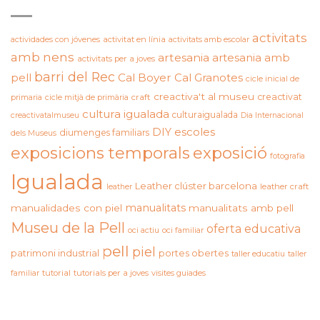
activitats
actividades con jóvenes
activitat en línia
activitats amb escolar
amb nens
artesania
artesania amb
activitats per a joves
barri del Rec
pell
Cal Boyer
Cal Granotes
cicle inicial de
creactiva't al museu
creactivat
primaria
cicle mitjà de primària
craft
cultura igualada
culturaigualada
creactivatalmuseu
Dia Internacional
DIY
escoles
diumenges familiars
dels Museus
exposicions temporals
exposició
fotografia
Igualada
Leather clúster barcelona
leather craft
leather
manualitats
manualidades con piel
manualitats amb pell
Museu de la Pell
oferta educativa
oci actiu
oci familiar
pell
piel
patrimoni industrial
portes obertes
taller educatiu
taller
familiar
tutorial
tutorials per a joves
visites guiades