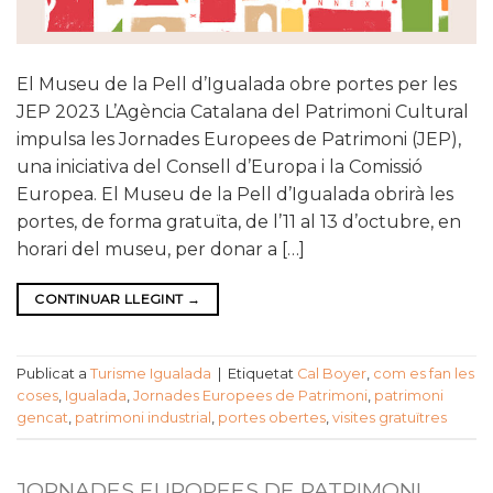
El Museu de la Pell d’Igualada obre portes per les
JEP 2023 L’Agència Catalana del Patrimoni Cultural
impulsa les Jornades Europees de Patrimoni (JEP),
una iniciativa del Consell d’Europa i la Comissió
Europea. El Museu de la Pell d’Igualada obrirà les
portes, de forma gratuïta, de l’11 al 13 d’octubre, en
horari del museu, per donar a […]
CONTINUAR LLEGINT
→
Publicat a
Turisme Igualada
|
Etiquetat
Cal Boyer
,
com es fan les
coses
,
Igualada
,
Jornades Europees de Patrimoni
,
patrimoni
gencat
,
patrimoni industrial
,
portes obertes
,
visites gratuïtres
JORNADES EUROPEES DE PATRIMONI