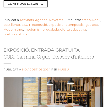
CONTINUAR LLEGINT
→
Publicat a
Activitats
,
Agenda
,
Novetats
|
Etiquetat
art nouveau
,
batxillertat
,
ESO II
,
exposició
,
exposicions temporals
,
Igualada
,
Modernisme
,
modernisme igualada
,
oferta educativa
,
postobligatoria
EXPOSICIÓ. ENTRADA GRATUÏTA
CODI. Carmina Orgué. Disseny d’interiors
PUBLICAT A
8 D'AGOST DE 2024
PER
MUSEU