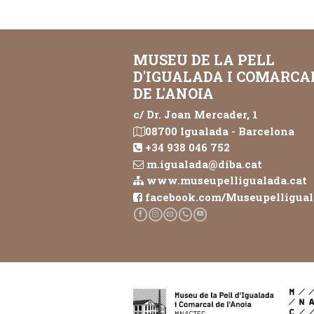
MUSEU DE LA PELL
D'IGUALADA I COMARCA
DE L'ANOIA
c/ Dr. Joan Mercader, 1
08700 Igualada - Barcelona
+34 938 046 752
m.igualada@diba.cat
www.museupelligualada.cat
facebook.com/Museupelligua