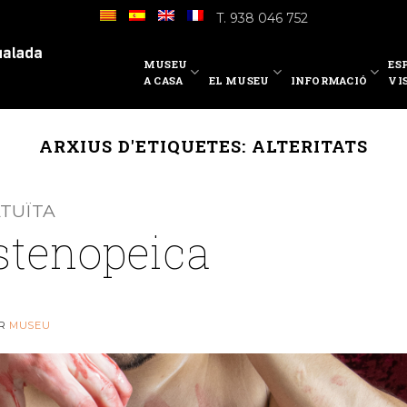
T. 938 046 752
MUSEU
ES
A CASA
EL MUSEU
INFORMACIÓ
VI
ARXIUS D'ETIQUETES:
ALTERITATS
ATUÏTA
estenopeica
R
MUSEU