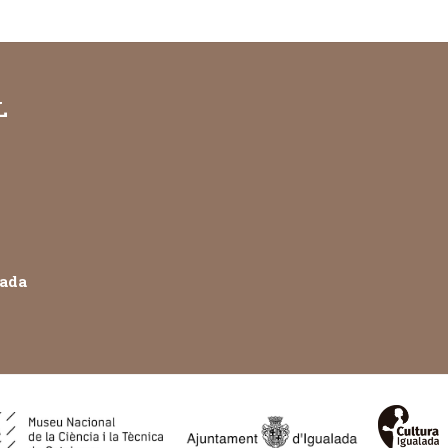
L
lada