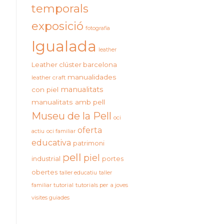
temporals
exposició
fotografia
Igualada
leather
Leather clúster barcelona
manualidades
leather craft
manualitats
con piel
manualitats amb pell
Museu de la Pell
oci
oferta
actiu
oci familiar
educativa
patrimoni
pell
piel
industrial
portes
obertes
taller educatiu
taller
familiar
tutorial
tutorials per a joves
visites guiades