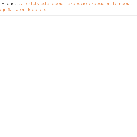
|
Etiquetat
alteritats
,
estenopeica
,
exposició
,
exposicions temporals
,
ografia
,
tallers lledoners