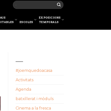
PAIS
EXPOSICIONS
SITABLES
ESCOLES
TEMPORALS
CATEGORIES
#joemquedoacasa
Activitats
Agenda
batxillerat i mòduls
Cinema a la fresca