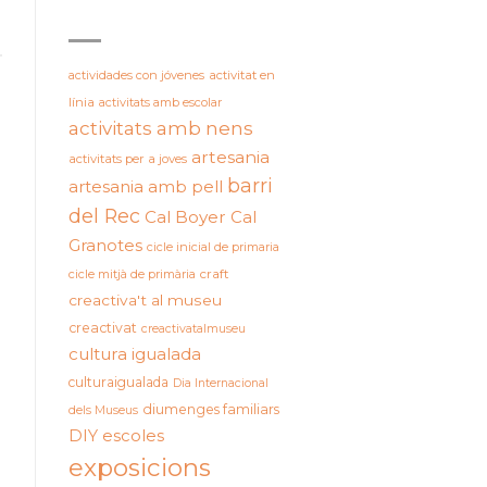
ETIQUETES
actividades con jóvenes
activitat en
línia
activitats amb escolar
activitats amb nens
artesania
activitats per a joves
barri
artesania amb pell
del Rec
Cal Boyer
Cal
Granotes
cicle inicial de primaria
cicle mitjà de primària
craft
creactiva't al museu
creactivat
creactivatalmuseu
cultura igualada
culturaigualada
Dia Internacional
diumenges familiars
dels Museus
DIY
escoles
exposicions