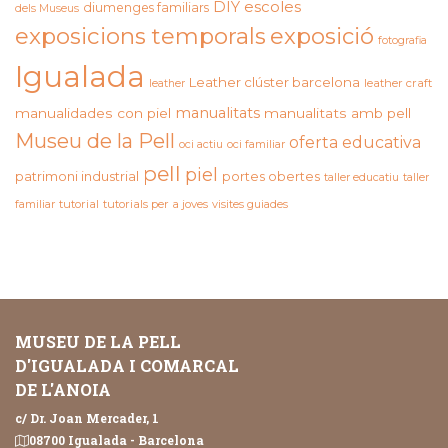
DIY
escoles
diumenges familiars
dels Museus
exposicions temporals
exposició
fotografia
Igualada
Leather clúster barcelona
leather craft
leather
manualitats
manualidades con piel
manualitats amb pell
Museu de la Pell
oferta educativa
oci actiu
oci familiar
pell
piel
patrimoni industrial
portes obertes
taller educatiu
taller
familiar
tutorial
tutorials per a joves
visites guiades
MUSEU DE LA PELL
D'IGUALADA I COMARCAL
DE L'ANOIA
c/ Dr. Joan Mercader, 1
08700 Igualada - Barcelona