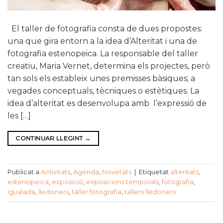
El taller de fotografia consta de dues propostes:
una que gira entorn a la idea d’Alteritat i una de
fotografia estenopeica. La responsable del taller
creatiu, Maria Vernet, determina els projectes, però
tan sols els estableix unes premisses bàsiques; a
vegades conceptuals, tècniques o estètiques. La
idea d’alteritat es desenvolupa amb l’expressió de
les […]
CONTINUAR LLEGINT
→
Publicat a
Activitats
,
Agenda
,
Novetats
|
Etiquetat
alteritats
,
estenopeica
,
exposició
,
exposicions temporals
,
fotografia
,
Igualada
,
lledoners
,
taller fotografia
,
tallers lledoners