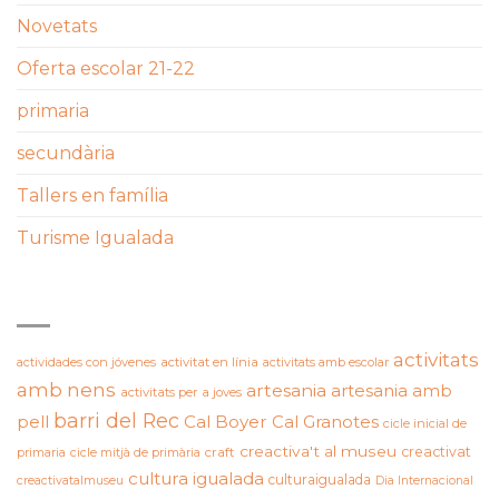
Novetats
Oferta escolar 21-22
primaria
secundària
Tallers en família
Turisme Igualada
ETIQUETES
activitats
actividades con jóvenes
activitat en línia
activitats amb escolar
amb nens
artesania
artesania amb
activitats per a joves
barri del Rec
pell
Cal Boyer
Cal Granotes
cicle inicial de
creactiva't al museu
creactivat
primaria
cicle mitjà de primària
craft
cultura igualada
culturaigualada
creactivatalmuseu
Dia Internacional