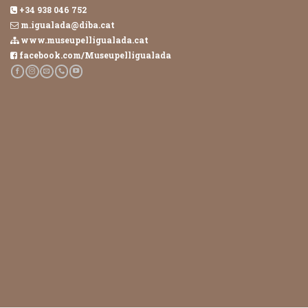
+34 938 046 752
m.igualada@diba.cat
www.museupelligualada.cat
facebook.com/Museupelligualada