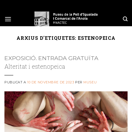
Skip
to
content
ARXIUS D'ETIQUETES:
ESTENOPEICA
EXPOSICIÓ. ENTRADA GRATUÏTA
Alteritat i estenopeica
PUBLICAT A
10 DE NOVEMBRE DE 2023
PER
MUSEU