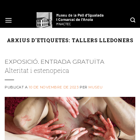
Skip
to
content
ARXIUS D'ETIQUETES:
TALLERS LLEDONERS
EXPOSICIÓ. ENTRADA GRATUÏTA
Alteritat i estenopeica
PUBLICAT A
10 DE NOVEMBRE DE 2023
PER
MUSEU