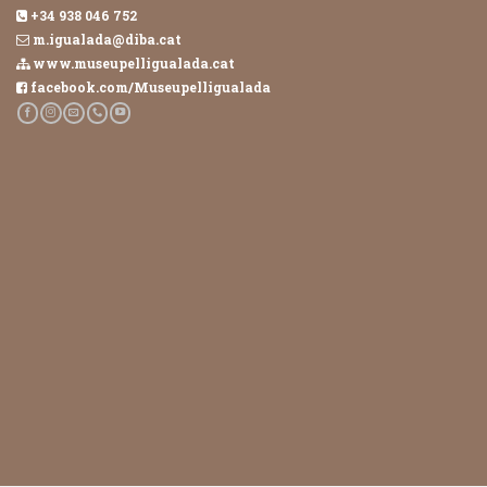
+34 938 046 752
m.igualada@diba.cat
www.museupelligualada.cat
facebook.com/Museupelligualada