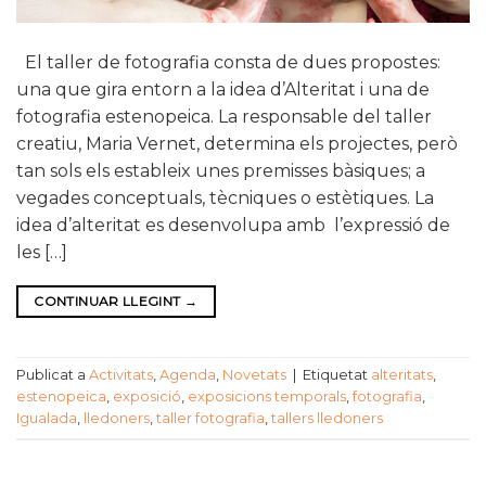
El taller de fotografia consta de dues propostes:
una que gira entorn a la idea d’Alteritat i una de
fotografia estenopeica. La responsable del taller
creatiu, Maria Vernet, determina els projectes, però
tan sols els estableix unes premisses bàsiques; a
vegades conceptuals, tècniques o estètiques. La
idea d’alteritat es desenvolupa amb l’expressió de
les […]
CONTINUAR LLEGINT
→
Publicat a
Activitats
,
Agenda
,
Novetats
|
Etiquetat
alteritats
,
estenopeica
,
exposició
,
exposicions temporals
,
fotografia
,
Igualada
,
lledoners
,
taller fotografia
,
tallers lledoners