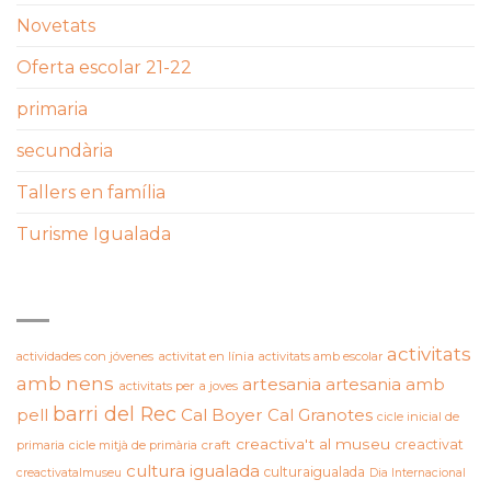
Novetats
Oferta escolar 21-22
primaria
secundària
Tallers en família
Turisme Igualada
ETIQUETES
activitats
actividades con jóvenes
activitat en línia
activitats amb escolar
amb nens
artesania
artesania amb
activitats per a joves
barri del Rec
pell
Cal Boyer
Cal Granotes
cicle inicial de
creactiva't al museu
creactivat
primaria
cicle mitjà de primària
craft
cultura igualada
culturaigualada
creactivatalmuseu
Dia Internacional