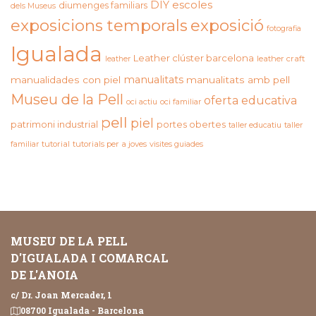
DIY
escoles
diumenges familiars
dels Museus
exposicions temporals
exposició
fotografia
Igualada
Leather clúster barcelona
leather craft
leather
manualitats
manualidades con piel
manualitats amb pell
Museu de la Pell
oferta educativa
oci actiu
oci familiar
pell
piel
patrimoni industrial
portes obertes
taller educatiu
taller
familiar
tutorial
tutorials per a joves
visites guiades
MUSEU DE LA PELL
D'IGUALADA I COMARCAL
DE L'ANOIA
c/ Dr. Joan Mercader, 1
08700 Igualada - Barcelona