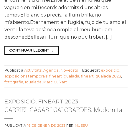
el turment d’un rei.Entelat de memòries que
vaguen en mi.Records adormits d’uns altres
temps.El blanc és precís, la llum brilla, i jo
m’absento.Eternament en fugida, fujo de tu amb el
vent.I la teva absència omple el meu buit i em
desconecBellesa i llum que no puc trobar, […]
CONTINUAR LLEGINT
→
Publicat a
Activitats
,
Agenda
,
Novetats
|
Etiquetat
exposició
,
exposicions temporals
,
fineart igualada
,
fineart igualada 2023
,
fotografia
,
Igualada
,
Marc Cuixart
EXPOSICIÓ. FINEART 2023
GABRIEL CASAS I GALOBARDES. Modernitat
PUBLICAT A
16 DE GENER DE 2023
PER
MUSEU