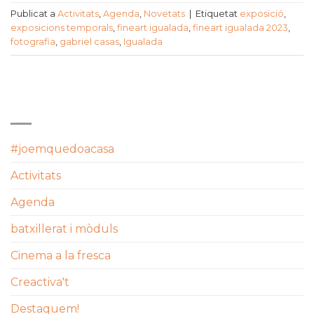
Publicat a
Activitats
,
Agenda
,
Novetats
|
Etiquetat
exposició
,
exposicions temporals
,
fineart igualada
,
fineart igualada 2023
,
fotografia
,
gabriel casas
,
Igualada
CATEGORIES
#joemquedoacasa
Activitats
Agenda
batxillerat i mòduls
Cinema a la fresca
Creactiva't
Destaquem!