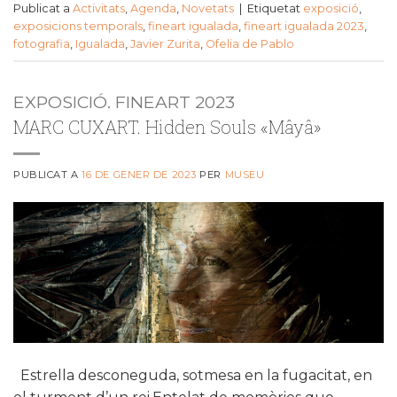
Publicat a
Activitats
,
Agenda
,
Novetats
|
Etiquetat
exposició
,
exposicions temporals
,
fineart igualada
,
fineart igualada 2023
,
fotografia
,
Igualada
,
Javier Zurita
,
Ofelia de Pablo
EXPOSICIÓ. FINEART 2023
MARC CUXART. Hidden Souls «Mâyâ»
PUBLICAT A
16 DE GENER DE 2023
PER
MUSEU
Estrella desconeguda, sotmesa en la fugacitat, en