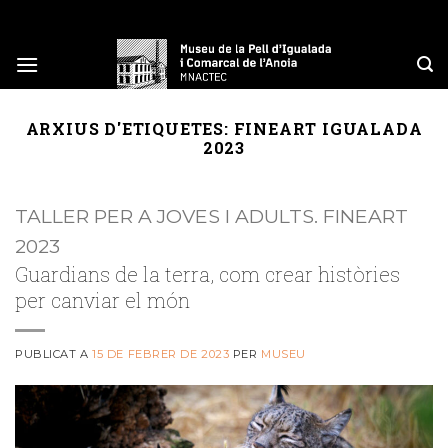
Skip
to
content
ARXIUS D'ETIQUETES:
FINEART IGUALADA
2023
TALLER PER A JOVES I ADULTS. FINEART
2023
Guardians de la terra, com crear històries
per canviar el món
PUBLICAT A
15 DE FEBRER DE 2023
PER
MUSEU