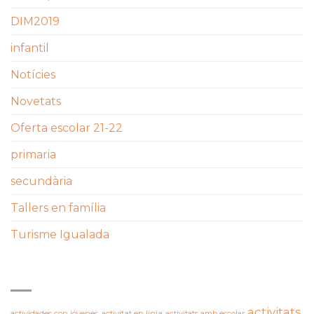
DIM2019
infantil
Notícies
Novetats
Oferta escolar 21-22
primaria
secundària
Tallers en família
Turisme Igualada
ETIQUETES
activitats
actividades con jóvenes
activitat en línia
activitats amb escolar