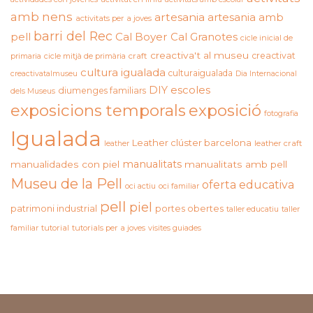
amb nens
artesania
artesania amb
activitats per a joves
barri del Rec
pell
Cal Boyer
Cal Granotes
cicle inicial de
creactiva't al museu
creactivat
primaria
cicle mitjà de primària
craft
cultura igualada
culturaigualada
creactivatalmuseu
Dia Internacional
DIY
escoles
diumenges familiars
dels Museus
exposicions temporals
exposició
fotografia
Igualada
Leather clúster barcelona
leather craft
leather
manualitats
manualidades con piel
manualitats amb pell
Museu de la Pell
oferta educativa
oci actiu
oci familiar
pell
piel
patrimoni industrial
portes obertes
taller educatiu
taller
familiar
tutorial
tutorials per a joves
visites guiades