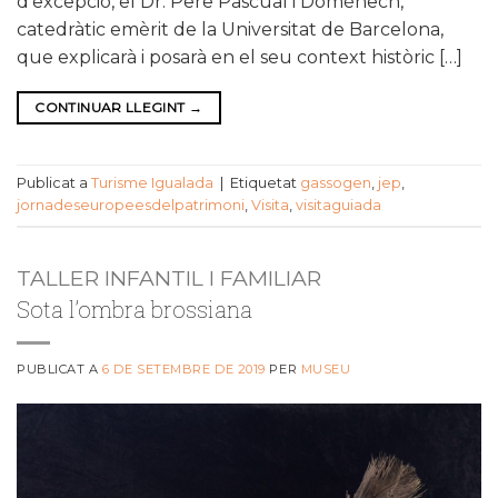
d’excepció, el Dr. Pere Pascual i Domènech,
catedràtic emèrit de la Universitat de Barcelona,
que explicarà i posarà en el seu context històric […]
CONTINUAR LLEGINT
→
Publicat a
Turisme Igualada
|
Etiquetat
gassogen
,
jep
,
jornadeseuropeesdelpatrimoni
,
Visita
,
visitaguiada
TALLER INFANTIL I FAMILIAR
Sota l’ombra brossiana
PUBLICAT A
6 DE SETEMBRE DE 2019
PER
MUSEU