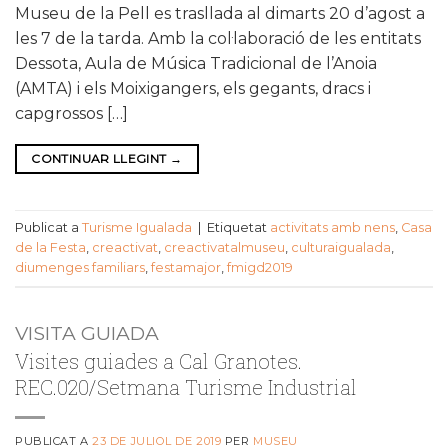
Museu de la Pell es trasllada al dimarts 20 d’agost a
les 7 de la tarda. Amb la col·laboració de les entitats
Dessota, Aula de Música Tradicional de l’Anoia
(AMTA) i els Moixigangers, els gegants, dracs i
capgrossos […]
CONTINUAR LLEGINT
→
Publicat a
Turisme Igualada
|
Etiquetat
activitats amb nens
,
Casa
de la Festa
,
creactivat
,
creactivatalmuseu
,
culturaigualada
,
diumenges familiars
,
festamajor
,
fmigd2019
VISITA GUIADA
Visites guiades a Cal Granotes.
REC.020/Setmana Turisme Industrial
PUBLICAT A
23 DE JULIOL DE 2019
PER
MUSEU