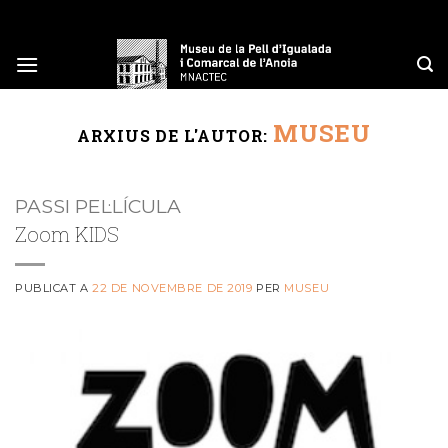
Skip
to
content
MUSEU
ARXIUS DE L'AUTOR:
PASSI PEL·LÍCULA
Zoom KIDS
PUBLICAT A
22 DE NOVEMBRE DE 2019
PER
MUSEU