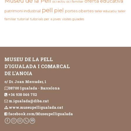
Museu de la Pell
oferta educativa
oci actiu
oci familiar
pell
piel
patrimoni industrial
portes obertes
taller educatiu
taller
familiar
tutorial
tutorials per a joves
visites guiades
MUSEU DE LA PELL
D'IGUALADA I COMARCAL
DE L'ANOIA
c/ Dr. Joan Mercader, 1
08700 Igualada - Barcelona
+34 938 046 752
m.igualada@diba.cat
www.museupelligualada.cat
facebook.com/Museupelligualada