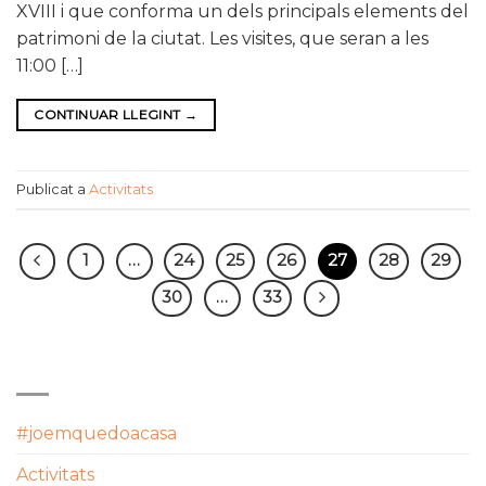
XVIII i que conforma un dels principals elements del
patrimoni de la ciutat. Les visites, que seran a les
11:00 […]
CONTINUAR LLEGINT
→
Publicat a
Activitats
1
…
24
25
26
27
28
29
30
…
33
CATEGORIES
#joemquedoacasa
Activitats