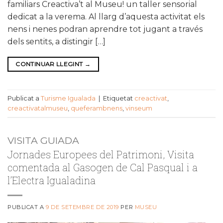
familiars Creactiva’t al Museu! un taller sensorial
dedicat a la verema. Al llarg d’aquesta activitat els
nens i nenes podran aprendre tot jugant a través
dels sentits, a distingir […]
CONTINUAR LLEGINT
→
Publicat a
Turisme Igualada
|
Etiquetat
creactivat
,
creactivatalmuseu
,
queferambnens
,
vinseum
VISITA GUIADA
Jornades Europees del Patrimoni, Visita
comentada al Gasogen de Cal Pasqual i a
l’Electra Igualadina
PUBLICAT A
9 DE SETEMBRE DE 2019
PER
MUSEU