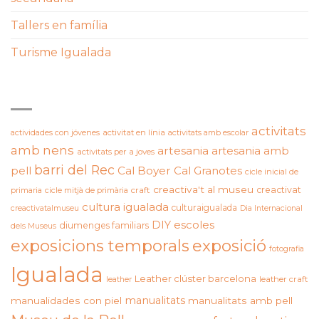
Tallers en família
Turisme Igualada
ETIQUETES
activitats
actividades con jóvenes
activitat en línia
activitats amb escolar
amb nens
artesania
artesania amb
activitats per a joves
barri del Rec
pell
Cal Boyer
Cal Granotes
cicle inicial de
creactiva't al museu
creactivat
primaria
cicle mitjà de primària
craft
cultura igualada
culturaigualada
creactivatalmuseu
Dia Internacional
DIY
escoles
diumenges familiars
dels Museus
exposicions temporals
exposició
fotografia
Igualada
Leather clúster barcelona
leather craft
leather
manualitats
manualidades con piel
manualitats amb pell