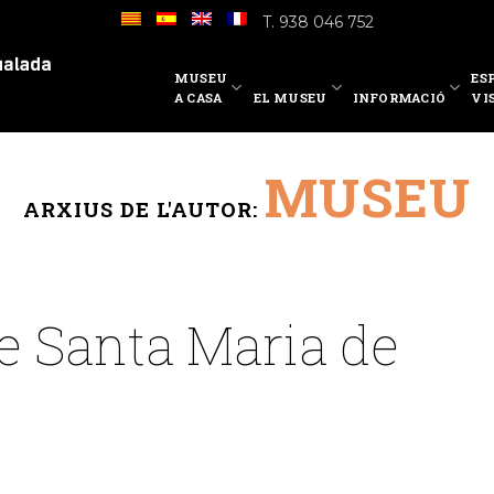
T. 938 046 752
MUSEU
ES
A CASA
EL MUSEU
INFORMACIÓ
VI
MUSEU
ARXIUS DE L'AUTOR:
de Santa Maria de