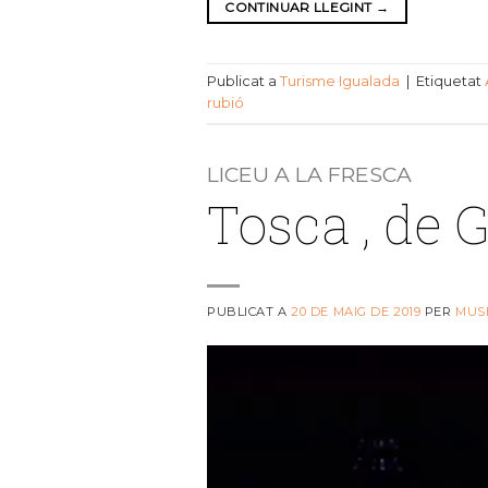
CONTINUAR LLEGINT
→
Publicat a
Turisme Igualada
|
Etiquetat
rubió
LICEU A LA FRESCA
Tosca , de G
PUBLICAT A
20 DE MAIG DE 2019
PER
MUS