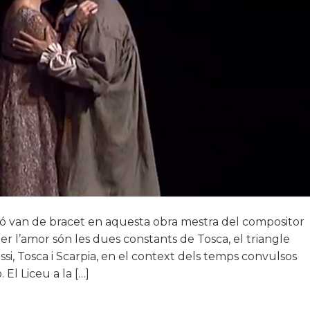
ligió van de bracet en aquesta obra mestra del compositor
 per l’amor són les dues constants de Tosca, el triangle
si, Tosca i Scarpia, en el context dels temps convulsos
El Liceu a la […]