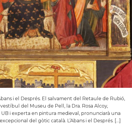
bans i el Després. El salvament del Retaule de Rubió,
estíbul del Museu de Pell, la Dra. Rosa Alcoy,
 la UB i experta en pintura medieval, pronunciarà una
cepcional del gòtic català. L’Abans i el Després. […]