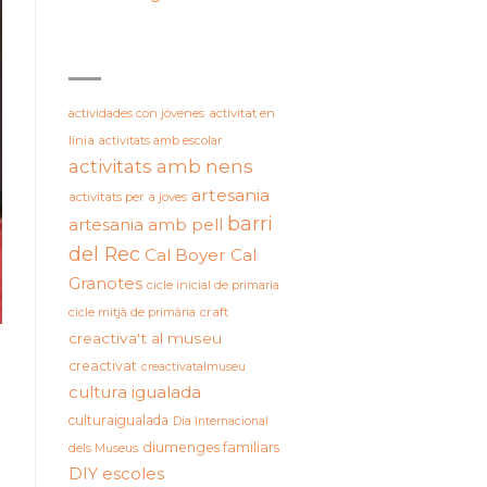
ETIQUETES
actividades con jóvenes
activitat en
línia
activitats amb escolar
activitats amb nens
artesania
activitats per a joves
barri
artesania amb pell
del Rec
Cal Boyer
Cal
Granotes
cicle inicial de primaria
cicle mitjà de primària
craft
creactiva't al museu
creactivat
creactivatalmuseu
cultura igualada
culturaigualada
Dia Internacional
diumenges familiars
dels Museus
DIY
escoles