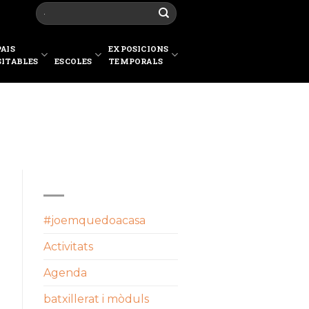
PAIS
EXPOSICIONS
SITABLES
ESCOLES
TEMPORALS
CATEGORIES
#joemquedoacasa
Activitats
Agenda
batxillerat i mòduls