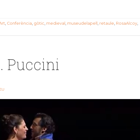
Art
,
Conferència
,
gòtic
,
medieval
,
museudelapell
,
retaule
,
RosaAlcoy
,
. Puccini
EU