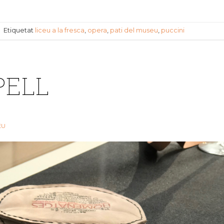
|
Etiquetat
liceu a la fresca
,
opera
,
pati del museu
,
puccini
IPELL
EU