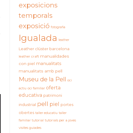
exposicions
temporals
exposició
fotografia
Igualada
leather
Leather clúster barcelona
manualidades
leather craft
manualitats
con piel
manualitats amb pell
Museu de la Pell
oci
oferta
actiu
oci familiar
educativa
patrimoni
pell
piel
industrial
portes
obertes
taller educatiu
taller
familiar
tutorial
tutorials per a joves
visites guiades