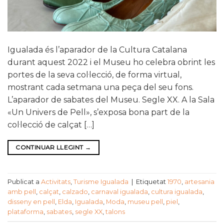
Igualada és l’aparador de la Cultura Catalana
durant aquest 2022 i el Museu ho celebra obrint les
portes de la seva col·lecció, de forma virtual,
mostrant cada setmana una peça del seu fons.
L’aparador de sabates del Museu. Segle XX. A la Sala
«Un Univers de Pell», s’exposa bona part de la
col·lecció de calçat […]
CONTINUAR LLEGINT
→
Publicat a
Activitats
,
Turisme Igualada
|
Etiquetat
1970
,
artesania
amb pell
,
calçat
,
calzado
,
carnaval igualada
,
cultura igualada
,
disseny en pell
,
Elda
,
Igualada
,
Moda
,
museu pell
,
piel
,
plataforma
,
sabates
,
segle XX
,
talons