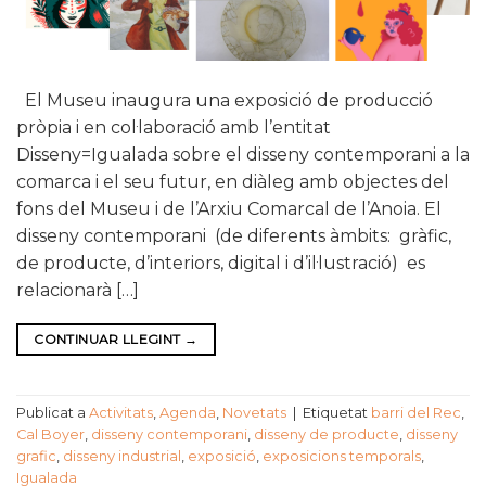
El Museu inaugura una exposició de producció
pròpia i en col·laboració amb l’entitat
Disseny=Igualada sobre el disseny contemporani a la
comarca i el seu futur, en diàleg amb objectes del
fons del Museu i de l’Arxiu Comarcal de l’Anoia. El
disseny contemporani (de diferents àmbits: gràfic,
de producte, d’interiors, digital i d’il·lustració) es
relacionarà […]
CONTINUAR LLEGINT
→
Publicat a
Activitats
,
Agenda
,
Novetats
|
Etiquetat
barri del Rec
,
Cal Boyer
,
disseny contemporani
,
disseny de producte
,
disseny
grafic
,
disseny industrial
,
exposició
,
exposicions temporals
,
Igualada