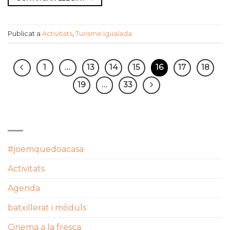
Publicat a
Activitats
,
Turisme Igualada
1
…
13
14
15
16
17
18
19
…
33
CATEGORIES
#joemquedoacasa
Activitats
Agenda
batxillerat i mòduls
Cinema a la fresca