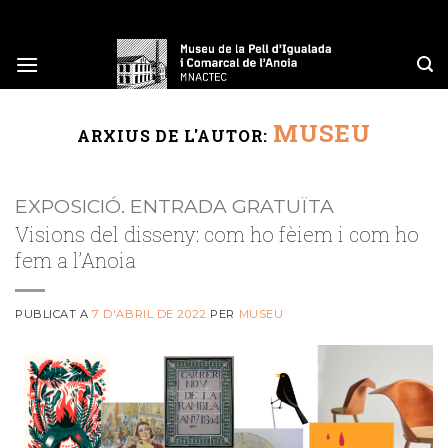
Skip
to
content
MUSEU
ARXIUS DE L'AUTOR:
EXPOSICIÓ. ENTRADA GRATUÏTA
Visions del disseny: com ho fèiem i com ho
fem a l’Anoia
PUBLICAT A
7 D'ABRIL DE 2022
PER
MUSEU