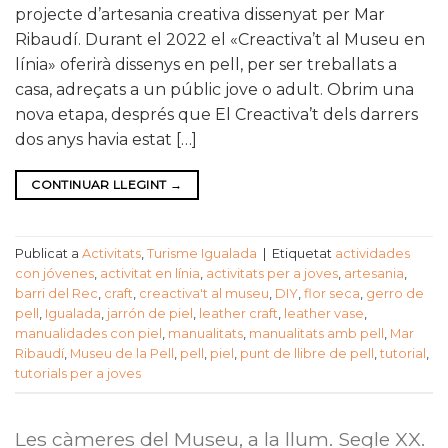
projecte d’artesania creativa dissenyat per Mar
Ribaudí. Durant el 2022 el «Creactiva’t al Museu en
línia» oferirà dissenys en pell, per ser treballats a
casa, adreçats a un públic jove o adult. Obrim una
nova etapa, després que El Creactiva’t dels darrers
dos anys havia estat […]
CONTINUAR LLEGINT
→
Publicat a
Activitats
,
Turisme Igualada
|
Etiquetat
actividades
con jóvenes
,
activitat en línia
,
activitats per a joves
,
artesania
,
barri del Rec
,
craft
,
creactiva't al museu
,
DIY
,
flor seca
,
gerro de
pell
,
Igualada
,
jarrón de piel
,
leather craft
,
leather vase
,
manualidades con piel
,
manualitats
,
manualitats amb pell
,
Mar
Ribaudí
,
Museu de la Pell
,
pell
,
piel
,
punt de llibre de pell
,
tutorial
,
tutorials per a joves
Les càmeres del Museu, a la llum. Segle XX.