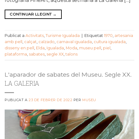
fotografia FineArt, aquesta setmana a La Galeria […]
CONTINUAR LLEGINT
→
Publicat a
Activitats
,
Turisme Igualada
|
Etiquetat
1970
,
artesania
amb pell
,
calçat
,
calzado
,
carnaval igualada
,
cultura igualada
,
disseny en pell
,
Elda
,
Igualada
,
Moda
,
museu pell
,
piel
,
plataforma
,
sabates
,
segle XX
,
talons
L'aparador de sabates del Museu. Segle XX.
LA GALERIA
PUBLICAT A
23 DE FEBRER DE 2022
PER
MUSEU