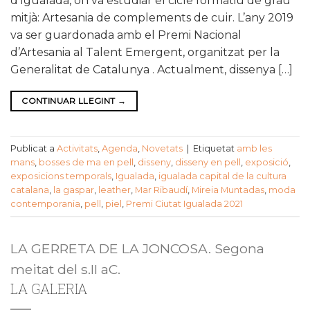
d’Igualada, on va estudiar el cicle formatiu de grau
mitjà: Artesania de complements de cuir. L’any 2019
va ser guardonada amb el Premi Nacional
d’Artesania al Talent Emergent, organitzat per la
Generalitat de Catalunya . Actualment, dissenya […]
CONTINUAR LLEGINT
→
Publicat a
Activitats
,
Agenda
,
Novetats
|
Etiquetat
amb les
mans
,
bosses de ma en pell
,
disseny
,
disseny en pell
,
exposició
,
exposicions temporals
,
Igualada
,
igualada capital de la cultura
catalana
,
la gaspar
,
leather
,
Mar Ribaudí
,
Mireia Muntadas
,
moda
contemporania
,
pell
,
piel
,
Premi Ciutat Igualada 2021
LA GERRETA DE LA JONCOSA. Segona
meitat del s.II aC.
LA GALERIA