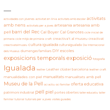
ETIQUETES
activitats
actividades con jóvenes
activitat en línia
activitats amb escolar
amb nens
artesania
artesania amb
activitats per a joves
barri del Rec
pell
Cal Boyer
Cal Granotes
cicle inicial de
creactiva't al museu
creactivat
primaria
cicle mitjà de primària
craft
cultura igualada
culturaigualada
creactivatalmuseu
Dia Internacional
DIY
escoles
diumenges familiars
dels Museus
exposicions temporals
exposició
fotografia
Igualada
Leather clúster barcelona
leather craft
leather
manualitats
manualidades con piel
manualitats amb pell
Museu de la Pell
oferta educativa
oci actiu
oci familiar
pell
piel
patrimoni industrial
portes obertes
taller educatiu
taller
familiar
tutorial
tutorials per a joves
visites guiades