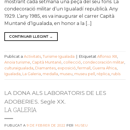
mostrant cada setmana una peça del seu fons. La
condecoració militar d’un Igualadí republicà. Any
1929. L’any 1985, es va inaugurar el carrer Capità
Muntané d’Igualada, en honor a la […]
CONTINUAR LLEGINT
→
Publicat a
Activitats
,
Turisme Igualada
|
Etiquetat
Alfonso XIII
,
Anoia turisme
,
Capità Muntané
,
col·lecció
,
condecoración militar
,
culturaigualada
,
Diamantes
,
exposició
,
fermall
,
Guerra África
,
Igualada
,
La Galeria
,
medalla
,
museu
,
museu pell
,
réplica
,
rubís
LA DONA ALS LABORATORIS DE LES
ADOBERIES. Segle XX.
LA GALERIA
PUBLICAT A
9 DE FEBRER DE 2022
PER
MUSEU