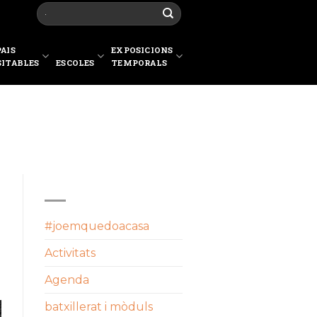
PAIS
EXPOSICIONS
SITABLES
ESCOLES
TEMPORALS
CATEGORIES
#joemquedoacasa
Activitats
Agenda
batxillerat i mòduls