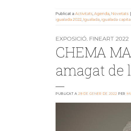
Publicat a
Activitats
,
Agenda
,
Novetats
igualada 2022
,
Igualada
,
igualada capital
EXPOSICIÓ. FINEART 2022
CHEMA MADO
amagat de 
PUBLICAT A
28 DE GENER DE 2022
PER
M