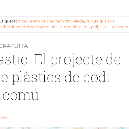
Etiquetat
Antic Gremi de Traginers d'Igualada
,
culturaigualada
,
eather
,
leatherclusterbarcelona
,
Museu de la Pell
,
pell
,
S.XIX
,
Sellonera
GRATUÏTA
stic. El projecte de
e plàstics de codi
é comú
USEU