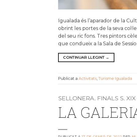
Igualada és l’aparador de la Cu
obrint les portes de la seva col
del seu ric fons. Tres pintors cèle
que condueix a la Sala de Sessio
CONTINUAR LLEGINT
→
Publicat a
Activitats
,
Turisme Igualada
SELLONERA. FINALS S. XIX
LA GALERI
PUBLICAT A
17 DE GENER DE 2022
PER
M