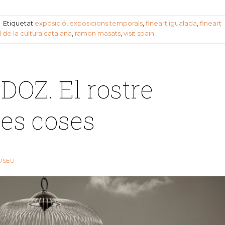
|
Etiquetat
exposició
,
exposicions temporals
,
fineart igualada
,
fineart
 de la cultura catalana
,
ramon masats
,
visit spain
Z. El rostre
les coses
USEU