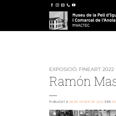
Skip
to
content
EXPOSICIÓ. FINEART 2022
Ramón Masa
PUBLICAT A
28 DE GENER DE 2022
PER
M