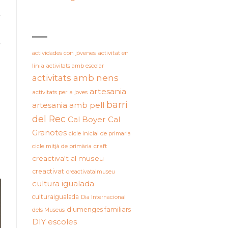
ETIQUETES
actividades con jóvenes
activitat en
línia
activitats amb escolar
activitats amb nens
artesania
activitats per a joves
barri
artesania amb pell
del Rec
Cal Boyer
Cal
Granotes
cicle inicial de primaria
cicle mitjà de primària
craft
creactiva't al museu
creactivat
creactivatalmuseu
cultura igualada
culturaigualada
Dia Internacional
diumenges familiars
dels Museus
DIY
escoles