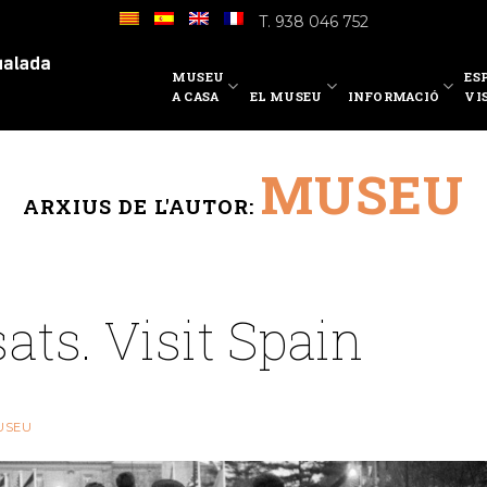
T. 938 046 752
MUSEU
ES
A CASA
EL MUSEU
INFORMACIÓ
VI
MUSEU
ARXIUS DE L'AUTOR:
ts. Visit Spain
USEU