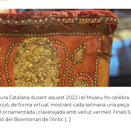
ltura Catalana durant aquest 2022 i el Museu ho celebra
·lecció, de forma virtual, mostrant cada setmana una peça
ll ornamentada i clavetejada amb vellut vermell. Finals S
 del Bicentenari de l’Antic […]