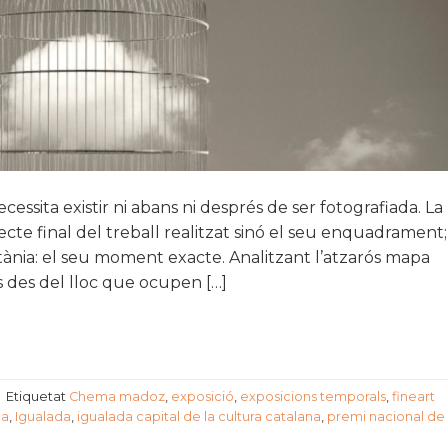
ssita existir ni abans ni després de ser fotografiada. La
jecte final del treball realitzat sinó el seu enquadrament;
antània: el seu moment exacte. Analitzant l’atzarós mapa
 des del lloc que ocupen […]
|
Etiquetat
Chema madoz
,
exposició
,
exposicions temporals
,
fineart
ia
,
Igualada
,
igualada capital de la cultura catalana
,
premi nacional de