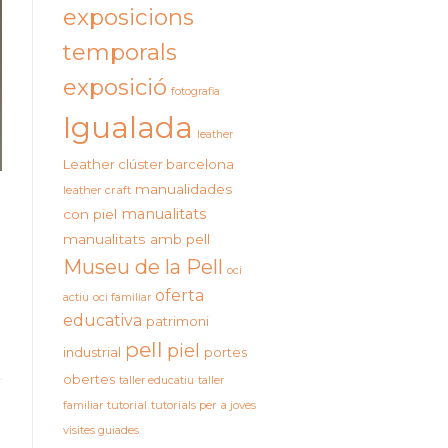
exposicions
temporals
exposició
fotografia
Igualada
leather
Leather clúster barcelona
manualidades
leather craft
manualitats
con piel
manualitats amb pell
Museu de la Pell
oci
oferta
actiu
oci familiar
educativa
patrimoni
pell
piel
industrial
portes
obertes
taller educatiu
taller
familiar
tutorial
tutorials per a joves
visites guiades