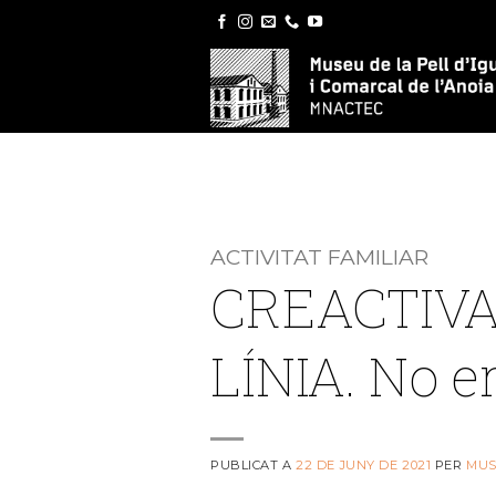
Skip
to
content
ACTIVITAT FAMILIAR
CREACTIVA
LÍNIA. No e
PUBLICAT A
22 DE JUNY DE 2021
PER
MUS