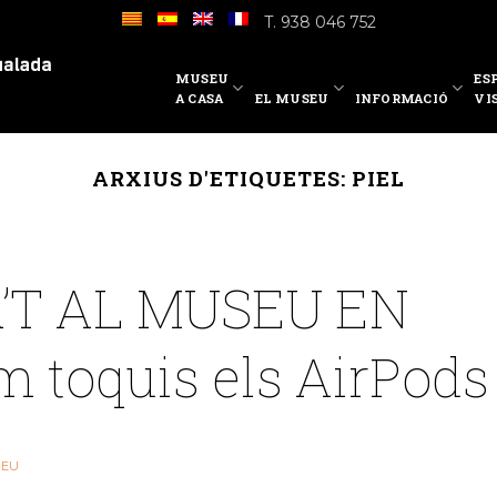
T. 938 046 752
MUSEU
ES
A CASA
EL MUSEU
INFORMACIÓ
VI
ARXIUS D'ETIQUETES:
PIEL
’T AL MUSEU EN
m toquis els AirPods
EU