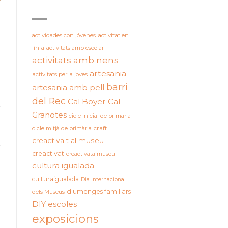
ETIQUETES
actividades con jóvenes
activitat en
línia
activitats amb escolar
activitats amb nens
artesania
activitats per a joves
barri
artesania amb pell
del Rec
Cal Boyer
Cal
Granotes
cicle inicial de primaria
cicle mitjà de primària
craft
creactiva't al museu
creactivat
creactivatalmuseu
cultura igualada
culturaigualada
Dia Internacional
diumenges familiars
dels Museus
DIY
escoles
exposicions