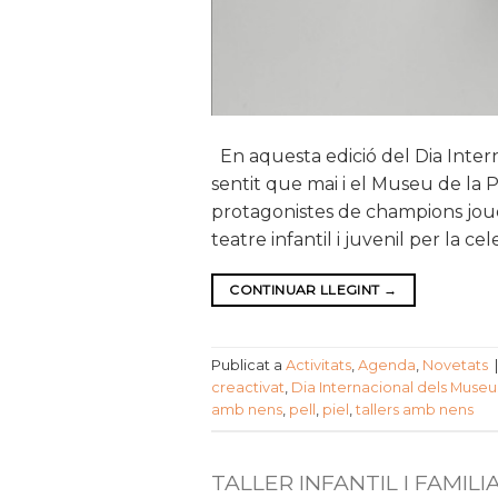
En aquesta edició del Dia Intern
sentit que mai i el Museu de la 
protagonistes de champions jouer
teatre infantil i juvenil per la cel
CONTINUAR LLEGINT
→
Publicat a
Activitats
,
Agenda
,
Novetats
creactivat
,
Dia Internacional dels Museu
amb nens
,
pell
,
piel
,
tallers amb nens
TALLER INFANTIL I FAMILI