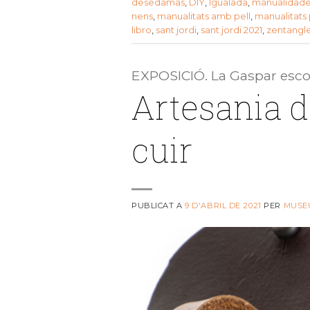
desedamas
,
DIY
,
Igualada
,
manualidade
nens
,
manualitats amb pell
,
manualitats 
libro
,
sant jordi
,
sant jordi 2021
,
zentangl
EXPOSICIÓ. La Gaspar escol
Artesania 
cuir
PUBLICAT A
9 D'ABRIL DE 2021
PER
MUSE