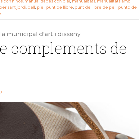
s con niños
,
manualidades con piel
,
manualitats
,
manualitats amb
per sant jordi
,
pell
,
piel
,
punt de llibre
,
punt de llibre de pell
,
punto de
e
a municipal d'art i disseny
de complements de
U