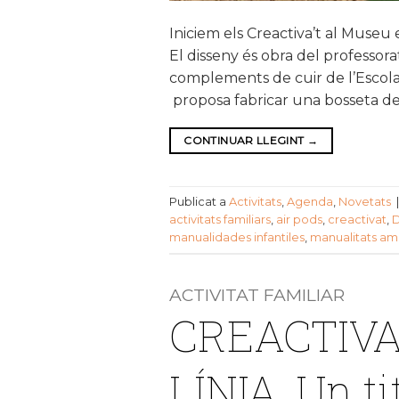
Iniciem els Creactiva’t al Museu e
El disseny és obra del professora
complements de cuir de l’Escola 
proposa fabricar una bosseta de
CONTINUAR LLEGINT
→
Publicat a
Activitats
,
Agenda
,
Novetats
activitats familiars
,
air pods
,
creactivat
,
D
manualidades infantiles
,
manualitats am
ACTIVITAT FAMILIAR
CREACTIVA
LÍNIA. Un ti