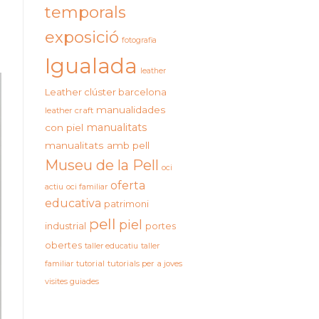
temporals
exposició
fotografia
Igualada
leather
Leather clúster barcelona
manualidades
leather craft
manualitats
con piel
manualitats amb pell
Museu de la Pell
oci
oferta
actiu
oci familiar
educativa
patrimoni
pell
piel
industrial
portes
obertes
taller educatiu
taller
familiar
tutorial
tutorials per a joves
visites guiades