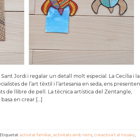
nt Jordi i regalar un detall molt especial. La Cecília i la
istes de l’art tèxtil i l’artesania en seda, ens presenten
de llibre de pell. La tècnica artística del Zentangle,
s basa en crear […]
Etiquetat
activitat familiar
,
activitats amb nens
,
creactiva't al museu
,