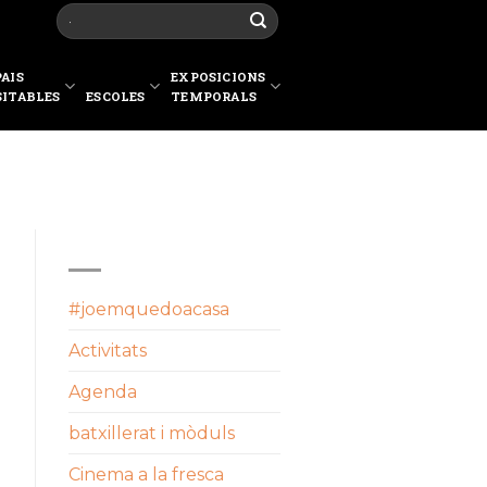
PAIS
EXPOSICIONS
SITABLES
ESCOLES
TEMPORALS
CATEGORIES
#joemquedoacasa
Activitats
Agenda
batxillerat i mòduls
Cinema a la fresca