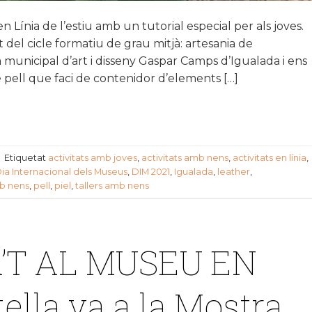
n Línia de l’estiu amb un tutorial especial per als joves.
t del cicle formatiu de grau mitjà: artesania de
municipal d’art i disseny Gaspar Camps d’Igualada i ens
 pell que faci de contenidor d’elements […]
|
Etiquetat
activitats amb joves
,
activitats amb nens
,
activitats en línia
,
ia Internacional dels Museus
,
DIM 2021
,
Igualada
,
leather
,
b nens
,
pell
,
piel
,
tallers amb nens
’T AL MUSEU EN
tella va a la Mostra