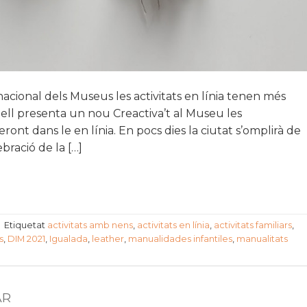
acional dels Museus les activitats en línia tenen més
Pell presenta un nou Creactiva’t al Museu les
ont dans le en línia. En pocs dies la ciutat s’omplirà de
ebració de la […]
|
Etiquetat
activitats amb nens
,
activitats en línia
,
activitats familiars
,
s
,
DIM 2021
,
Igualada
,
leather
,
manualidades infantiles
,
manualitats
AR